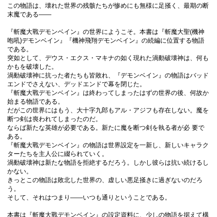
この物語は、壊れた世界の残骸たちが惨めにも無様に足掻く、最期の断
末魔である――
『斬魔大戰デモンベイン』の世界にようこそ。本書は『斬魔大聖(機神
咆吼)デモンベイン』『機神飛翔デモンベイン』の続編に位置する物語
である。
突如として、デウス・エクス・マキナの如く現れた渦動破壊神は、何も
かもを破壊した。
渦動破壊神に抗った者たちも皆敗れ、『デモンベイン』の物語はバッド
エンドでさえない、デッドエンドで幕を閉じた。
『斬魔大戰デモンベイン』は終わってしまったはずの世界の後、何故か
始まる物語である。
だがこの世界にはもう、大十字九郎もアル・アジフも存在しない。魔を
断つ剣は喪われてしまったのだ。
ならば新たな英雄が必要である。新たに魔を断つ剣を執る者が必 要で
ある。
『斬魔大戰デモンベイン』の物語は世界設定を一新し、新しいキャラク
ターたちを主人公に綴られていく。
渦動破壊神は新たな物語を拒絶するだろう。しかし彼らは抗い続けるし
かない。
きっとこの物語は敗北した世界の、虚しい悪足掻きに過ぎないのだろ
う。
そして、それはつまり――いつも通りということである。
本書は『斬魔大戰デモンベイン』の設定資料に、少しの物語を据えて構