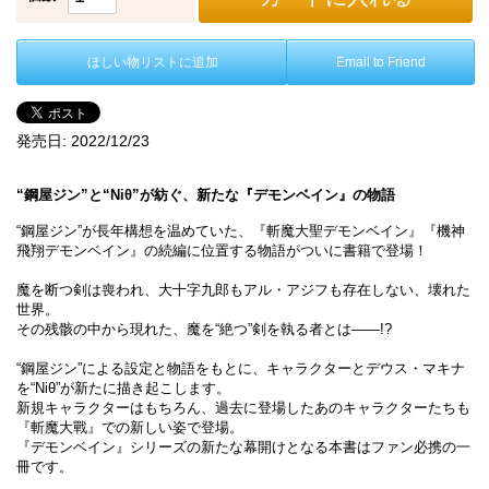
ほしい物リストに追加
Email to Friend
発売日:
2022/12/23
“鋼屋ジン”と“Niθ”が紡ぐ、新たな『デモンベイン』の物語
“鋼屋ジン”が長年構想を温めていた、『斬魔大聖デモンベイン』『機神
飛翔デモンベイン』の続編に位置する物語がついに書籍で登場！
魔を断つ剣は喪われ、大十字九郎もアル・アジフも存在しない、壊れた
世界。
その残骸の中から現れた、魔を“絶つ”剣を執る者とは――!?
“鋼屋ジン”による設定と物語をもとに、キャラクターとデウス・マキナ
を“Niθ”が新たに描き起こします。
新規キャラクターはもちろん、過去に登場したあのキャラクターたちも
『斬魔大戰』での新しい姿で登場。
『デモンベイン』シリーズの新たな幕開けとなる本書はファン必携の一
冊です。