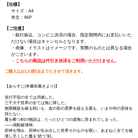
【仕様】
サイズ：A4
本文：96P
【ご注意】
・銀行振込、コンビニ決済の場合、指定期間内にお支払いいた
だけない場合はキャンセルとなります。
・画像、イラストはイメージです。実際のものとは異なる場合
がございます。
・
こちらの商品は代引き決済をご利用いただけません。
ご購入はお1人様5点までとさせて頂きます。
【あらすじ(本書前書きより)】
並行宇宙の全ては消滅した。
三千大千世界の全ては無に帰した。
無限螺旋を破る戦いも、血の彩の悪夢を超える翼も、いまや何の意味を
持たない。
魔を断つ剣の物語は、たったひとつの虚無に呑まれてしまった。
――渦動破壊神。
邪神を憎み、邪神が生み出した世界そのものを呪い、あまねく全てを破
壊し尽くした魔を“絶つ”剣。