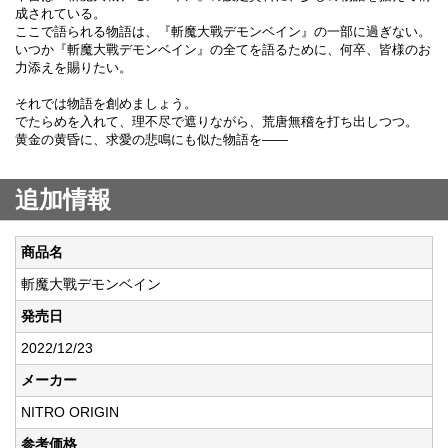
成されている。
ここで語られる物語は、『斬魔大戰デモンベイン』の一部に過ぎない。
いつか『斬魔大戰デモンベイン』の全てを語るために、何卒、皆様のお
力添えを賜りたい。
それでは物語を創めましょう。
でたらめを入れて、理不尽で遮りながら、荒唐無稽を打ち出しつつ。
黄金の黄昏に、求愛の悲鳴にも似た物語を――
追加情報
商品名
斬魔大戰デモンベイン
発売日
2022/12/23
メーカー
NITRO ORIGIN
参考価格