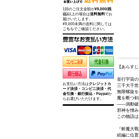
1回のご注文金額が
¥9,000(税
込)
以上の場合は
送料無料
でお
届けいたします。
¥9,000未満の送料に関しては
こちら
でご確認ください。
【あらすじ
並行宇宙の
お支払い方法は
クレジットカ
三千大千世
ード決済・コンビニ決済・代
無限螺旋を
金引換・銀行振込・Paypal
か
魔を断つ剣
らお選びいただけます。
――渦動破
邪神を憎み
この物語は
『斬魔大戰
続編に位置