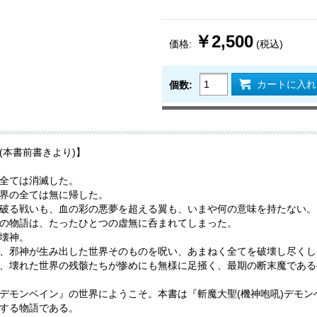
￥2,500
価格:
(税込)
カートに入れ
個数:
(本書前書きより)】
全ては消滅した。
界の全ては無に帰した。
破る戦いも、血の彩の悪夢を超える翼も、いまや何の意味を持たない。
の物語は、たったひとつの虚無に呑まれてしまった。
壊神。
、邪神が生み出した世界そのものを呪い、あまねく全てを破壊し尽くした
、壊れた世界の残骸たちが惨めにも無様に足掻く、最期の断末魔である
デモンベイン』の世界にようこそ。本書は『斬魔大聖(機神咆吼)デモ
する物語である。