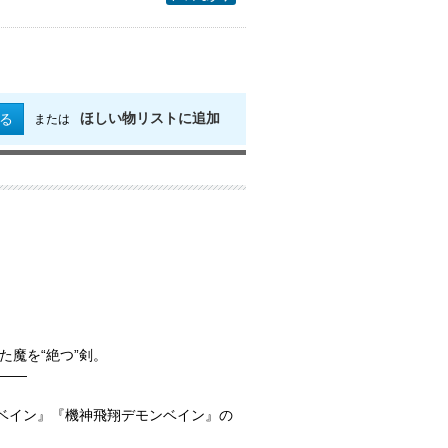
ほしい物リストに追加
る
または
魔を“絶つ”剣。
――
ンベイン』『機神飛翔デモンベイン』の