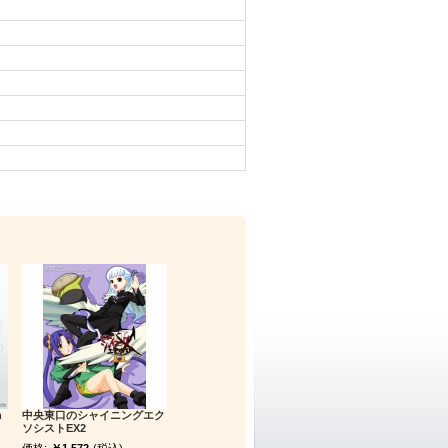
h
中央東口のシャイニングエク
ソシストEX2