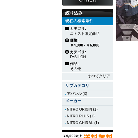
絞り込み
現在の検索条件
カテゴリ:
ニトスト限定商品
価格:
￥4,000
-
￥6,000
カテゴリ:
FASHION
作品:
その他
すべてクリア
サブカテゴリ
アパレル
(3)
メーカー
NITRO ORIGIN
(1)
NITRO PLUS
(1)
NITRO CHiRAL
(1)