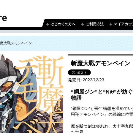
はじめての方へ
ご利用方法
マイアカウ
魔大戰デモンベイン
斬魔大戰デモンベイン
発売日:
2022/12/23
“鋼屋ジン”と“Niθ”が
物語
“鋼屋ジン”が長年構想を温めて
飛翔デモンベイン』の続編に位
魔を断つ剣は喪われ、大十字九
た世界。