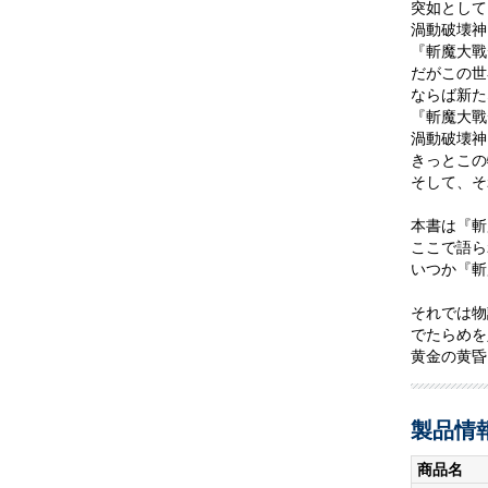
突如として
渦動破壊神
『斬魔大戰
だがこの世
ならば新た
『斬魔大戰
渦動破壊神
きっとこの
そして、そ
本書は『斬
ここで語ら
いつか『斬
それでは物
でたらめを
黄金の黄昏
製品情
商品名