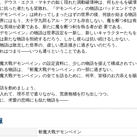
、デウス・エクス・マキナの如く現れた渦動破壊神は、何もかもを破壊
に抗った者たちも皆敗れ、『デモンベイン』の物語はバッドエンドでさ
デモンベイン』は終わってしまったはずの世界の後、何故か始まる物語
界にはもう、大十字九郎もアル・アジフも存在しない。魔を断つ剣は喪
な英雄が必要である。新たに魔を断つ剣を執る者が必 要である。
デモンベイン』の物語は世界設定を一新し、新しいキャラクターたちを
は新たな物語を拒絶するだろう。しかし彼らは抗い続けるしかない。
物語は敗北した世界の、虚しい悪足掻きに過ぎないのだろう。
れはつまり――いつも通りということである。
魔大戰デモンベイン』の設定資料に、少しの物語を据えて構成されてい
れる物語は、『斬魔大戰デモンベイン』の一部に過ぎない。
魔大戰デモンベイン』の全てを語るために、何卒、皆様のお力添えを賜
語を創めましょう。
入れて、理不尽で遮りながら、荒唐無稽を打ち出しつつ。
に、求愛の悲鳴にも似た物語を――
報
斬魔大戰デモンベイン