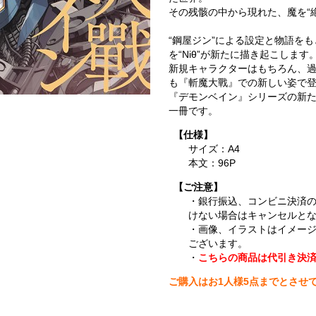
その残骸の中から現れた、魔を“絶
“鋼屋ジン”による設定と物語を
を“Niθ”が新たに描き起こします
新規キャラクターはもちろん、
も『斬魔大戰』での新しい姿で
『デモンベイン』シリーズの新
一冊です。
【仕様】
サイズ：A4
本文：96P
【ご注意】
・銀行振込、コンビニ決済
けない場合はキャンセルと
・画像、イラストはイメー
ございます。
・
こちらの商品は代引き決
ご購入はお1人様5点までとさせ