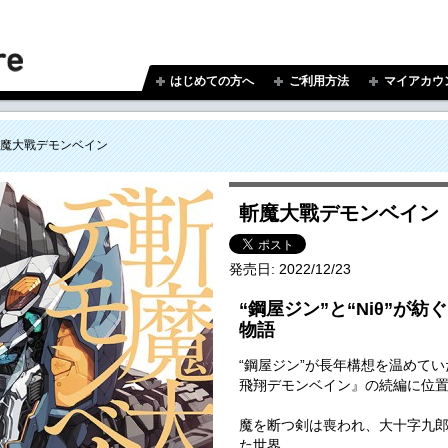
はじめての方へ
ご利用方法
マイアカウ
魔大戰デモンベイン
斬魔大戰デモンベイン
発売日:
2022/12/23
“鋼屋ジン”と“Niθ”が
物語
“鋼屋ジン”が長年構想を温めて
飛翔デモンベイン』の続編に位
魔を断つ剣は喪われ、大十字九
た世界。