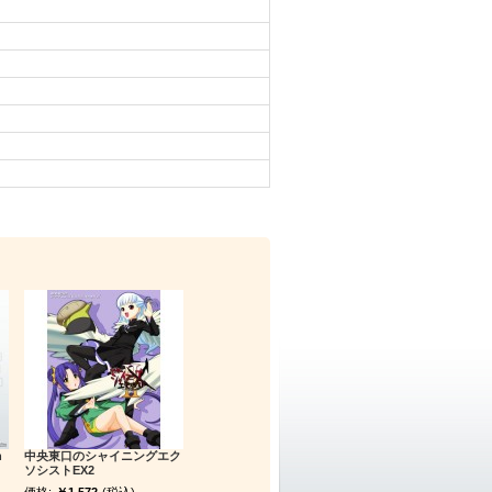
h
中央東口のシャイニングエク
ソシストEX2