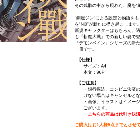
その残骸の中から現れた、魔を“絶
“鋼屋ジン”による設定と物語を
を“Niθ”が新たに描き起こします
新規キャラクターはもちろん、
も『斬魔大戰』での新しい姿で
『デモンベイン』シリーズの新
一冊です。
【仕様】
サイズ：A4
本文：96P
【ご注意】
・銀行振込、コンビニ決済
けない場合はキャンセルと
・画像、イラストはイメー
ございます。
・
こちらの商品は代引き決
ご購入はお1人様5点までとさせ