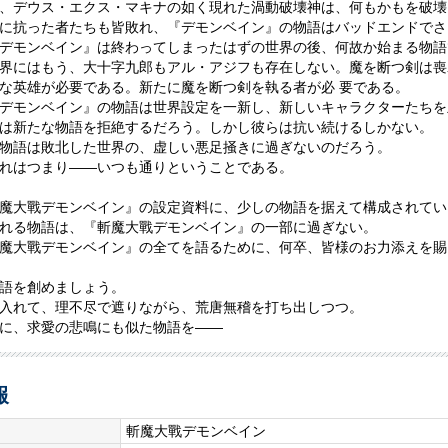
、デウス・エクス・マキナの如く現れた渦動破壊神は、何もかもを破壊
に抗った者たちも皆敗れ、『デモンベイン』の物語はバッドエンドでさ
デモンベイン』は終わってしまったはずの世界の後、何故か始まる物語
界にはもう、大十字九郎もアル・アジフも存在しない。魔を断つ剣は喪
な英雄が必要である。新たに魔を断つ剣を執る者が必 要である。
デモンベイン』の物語は世界設定を一新し、新しいキャラクターたちを
は新たな物語を拒絶するだろう。しかし彼らは抗い続けるしかない。
物語は敗北した世界の、虚しい悪足掻きに過ぎないのだろう。
れはつまり――いつも通りということである。
魔大戰デモンベイン』の設定資料に、少しの物語を据えて構成されてい
れる物語は、『斬魔大戰デモンベイン』の一部に過ぎない。
魔大戰デモンベイン』の全てを語るために、何卒、皆様のお力添えを賜
語を創めましょう。
入れて、理不尽で遮りながら、荒唐無稽を打ち出しつつ。
に、求愛の悲鳴にも似た物語を――
報
斬魔大戰デモンベイン