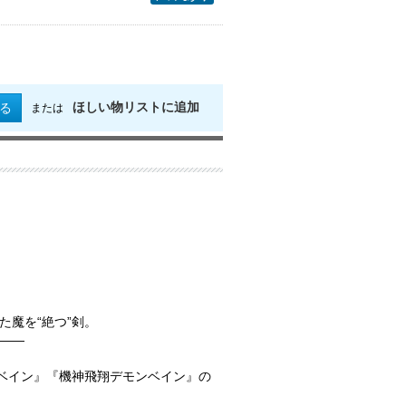
ほしい物リストに追加
る
または
魔を“絶つ”剣。
――
ンベイン』『機神飛翔デモンベイン』の