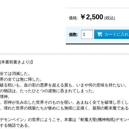
￥2,500
価格:
(税込)
カートに入れ
個数:
(本書前書きより)】
全ては消滅した。
界の全ては無に帰した。
破る戦いも、血の彩の悪夢を超える翼も、いまや何の意味を持たない。
の物語は、たったひとつの虚無に呑まれてしまった。
壊神。
、邪神が生み出した世界そのものを呪い、あまねく全てを破壊し尽くした
、壊れた世界の残骸たちが惨めにも無様に足掻く、最期の断末魔である
デモンベイン』の世界にようこそ。本書は『斬魔大聖(機神咆吼)デモ
する物語である。