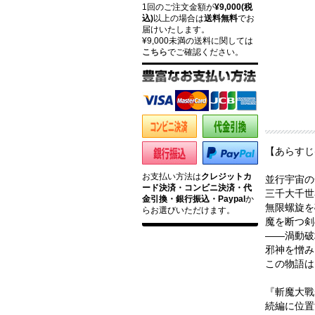
1回のご注文金額が
¥9,000(税
込)
以上の場合は
送料無料
でお
届けいたします。
¥9,000未満の送料に関しては
こちら
でご確認ください。
【あらすじ
お支払い方法は
クレジットカ
並行宇宙の
ード決済・コンビニ決済・代
三千大千世
金引換・銀行振込・Paypal
か
無限螺旋を
らお選びいただけます。
魔を断つ剣
――渦動破
邪神を憎み
この物語は
『斬魔大戰
続編に位置