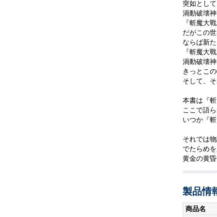
突如として
渦動破壊神
『斬魔大戰
だがこの世
ならば新た
『斬魔大戰
渦動破壊神
きっとこの
そして、そ
本書は『斬
ここで語ら
いつか『斬
それでは物
でたらめを
黄金の黄昏
製品情
商品名