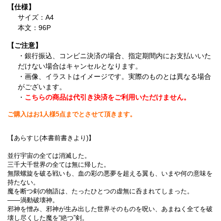
【仕様】
サイズ：A4
本文：96P
【ご注意】
・銀行振込、コンビニ決済の場合、指定期間内にお支払いいた
だけない場合はキャンセルとなります。
・画像、イラストはイメージです。実際のものとは異なる場合
がございます。
・
こちらの商品は代引き決済をご利用いただけません。
ご購入はお1人様5点までとさせて頂きます。
【あらすじ(本書前書きより)】
並行宇宙の全ては消滅した。
三千大千世界の全ては無に帰した。
無限螺旋を破る戦いも、血の彩の悪夢を超える翼も、いまや何の意味を
持たない。
魔を断つ剣の物語は、たったひとつの虚無に呑まれてしまった。
――渦動破壊神。
邪神を憎み、邪神が生み出した世界そのものを呪い、あまねく全てを破
壊し尽くした魔を“絶つ”剣。