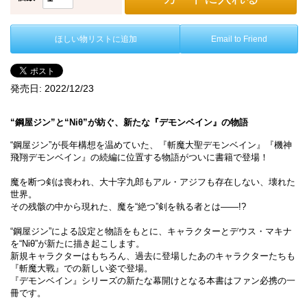
ほしい物リストに追加
Email to Friend
発売日:
2022/12/23
“鋼屋ジン”と“Niθ”が紡ぐ、新たな『デモンベイン』の物語
“鋼屋ジン”が長年構想を温めていた、『斬魔大聖デモンベイン』『機神
飛翔デモンベイン』の続編に位置する物語がついに書籍で登場！
魔を断つ剣は喪われ、大十字九郎もアル・アジフも存在しない、壊れた
世界。
その残骸の中から現れた、魔を“絶つ”剣を執る者とは――!?
“鋼屋ジン”による設定と物語をもとに、キャラクターとデウス・マキナ
を“Niθ”が新たに描き起こします。
新規キャラクターはもちろん、過去に登場したあのキャラクターたちも
『斬魔大戰』での新しい姿で登場。
『デモンベイン』シリーズの新たな幕開けとなる本書はファン必携の一
冊です。