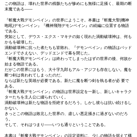
この物語は、壊れた世界の残骸たちが惨めにも無様に足掻く、最期の断
末魔である――
『斬魔大戰デモンベイン』の世界にようこそ。本書は『斬魔大聖(機神
咆吼)デモンベイン』『機神飛翔デモンベイン』の続編に位置する物語
である。
突如として、デウス・エクス・マキナの如く現れた渦動破壊神は、何も
かもを破壊した。
渦動破壊神に抗った者たちも皆敗れ、『デモンベイン』の物語はバッド
エンドでさえない、デッドエンドで幕を閉じた。
『斬魔大戰デモンベイン』は終わってしまったはずの世界の後、何故か
始まる物語である。
だがこの世界にはもう、大十字九郎もアル・アジフも存在しない。魔を
断つ剣は喪われてしまったのだ。
ならば新たな英雄が必要である。新たに魔を断つ剣を執る者が必 要で
ある。
『斬魔大戰デモンベイン』の物語は世界設定を一新し、新しいキャラク
ターたちを主人公に綴られていく。
渦動破壊神は新たな物語を拒絶するだろう。しかし彼らは抗い続けるし
かない。
きっとこの物語は敗北した世界の、虚しい悪足掻きに過ぎないのだろ
う。
そして、それはつまり――いつも通りということである。
本書は『斬魔大戰デモンベイン』の設定資料に、少しの物語を据えて構