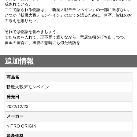
成されている。
ここで語られる物語は、『斬魔大戰デモンベイン』の一部に過ぎない。
いつか『斬魔大戰デモンベイン』の全てを語るために、何卒、皆様のお
力添えを賜りたい。
それでは物語を創めましょう。
でたらめを入れて、理不尽で遮りながら、荒唐無稽を打ち出しつつ。
黄金の黄昏に、求愛の悲鳴にも似た物語を――
追加情報
商品名
斬魔大戰デモンベイン
発売日
2022/12/23
メーカー
NITRO ORIGIN
参考価格