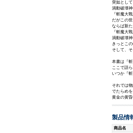
突如として
渦動破壊神
『斬魔大戰
だがこの世
ならば新た
『斬魔大戰
渦動破壊神
きっとこの
そして、そ
本書は『斬
ここで語ら
いつか『斬
それでは物
でたらめを
黄金の黄昏
製品情
商品名