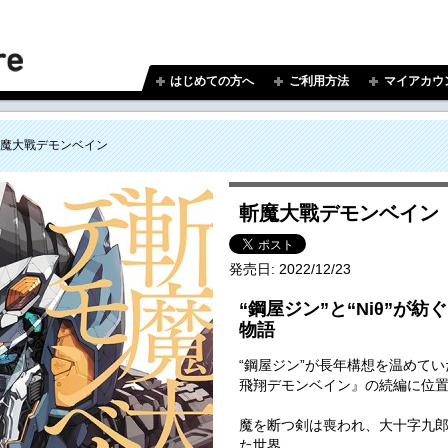
はじめての方へ
ご利用方法
マイアカウ
魔大戰デモンベイン
斬魔大戰デモンベイン
発売日:
2022/12/23
“鋼屋ジン”と“Niθ”が
物語
“鋼屋ジン”が長年構想を温めて
飛翔デモンベイン』の続編に位
魔を断つ剣は喪われ、大十字九
た世界。