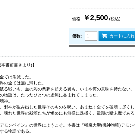
￥2,500
価格:
(税込)
カートに入れ
個数:
(本書前書きより)】
全ては消滅した。
界の全ては無に帰した。
破る戦いも、血の彩の悪夢を超える翼も、いまや何の意味を持たない。
の物語は、たったひとつの虚無に呑まれてしまった。
壊神。
、邪神が生み出した世界そのものを呪い、あまねく全てを破壊し尽くした
、壊れた世界の残骸たちが惨めにも無様に足掻く、最期の断末魔である
デモンベイン』の世界にようこそ。本書は『斬魔大聖(機神咆吼)デモ
する物語である。