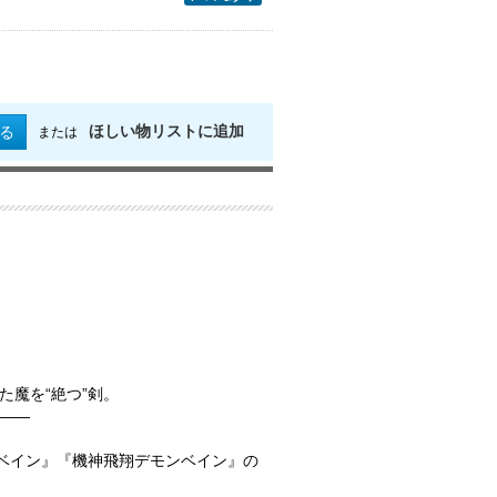
ほしい物リストに追加
る
または
魔を“絶つ”剣。
――
ンベイン』『機神飛翔デモンベイン』の