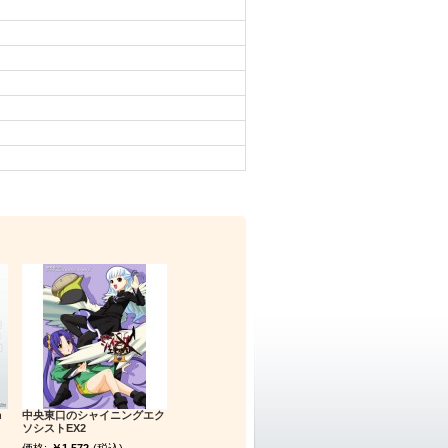
h
中央東口のシャイニングエク
ソシストEX2