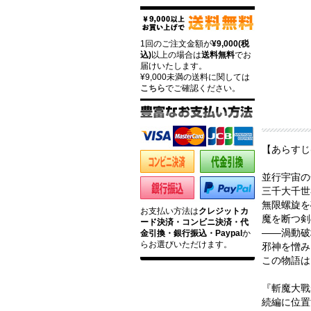
1回のご注文金額が
¥9,000(税
込)
以上の場合は
送料無料
でお
届けいたします。
¥9,000未満の送料に関しては
こちら
でご確認ください。
【あらすじ
並行宇宙の
三千大千世
無限螺旋を
お支払い方法は
クレジットカ
魔を断つ剣
ード決済・コンビニ決済・代
――渦動破
金引換・銀行振込・Paypal
か
らお選びいただけます。
邪神を憎み
この物語は
『斬魔大戰
続編に位置