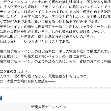
、デウス・エクス・マキナの如く現れた渦動破壊神は、何もかもを破壊
に抗った者たちも皆敗れ、『デモンベイン』の物語はバッドエンドでさ
デモンベイン』は終わってしまったはずの世界の後、何故か始まる物語
界にはもう、大十字九郎もアル・アジフも存在しない。魔を断つ剣は喪
な英雄が必要である。新たに魔を断つ剣を執る者が必 要である。
デモンベイン』の物語は世界設定を一新し、新しいキャラクターたちを
は新たな物語を拒絶するだろう。しかし彼らは抗い続けるしかない。
物語は敗北した世界の、虚しい悪足掻きに過ぎないのだろう。
れはつまり――いつも通りということである。
魔大戰デモンベイン』の設定資料に、少しの物語を据えて構成されてい
れる物語は、『斬魔大戰デモンベイン』の一部に過ぎない。
魔大戰デモンベイン』の全てを語るために、何卒、皆様のお力添えを賜
語を創めましょう。
入れて、理不尽で遮りながら、荒唐無稽を打ち出しつつ。
に、求愛の悲鳴にも似た物語を――
報
斬魔大戰デモンベイン