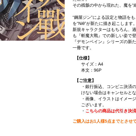
その残骸の中から現れた、魔を“絶
“鋼屋ジン”による設定と物語を
を“Niθ”が新たに描き起こします
新規キャラクターはもちろん、
も『斬魔大戰』での新しい姿で
『デモンベイン』シリーズの新
一冊です。
【仕様】
サイズ：A4
本文：96P
【ご注意】
・銀行振込、コンビニ決済
けない場合はキャンセルと
・画像、イラストはイメー
ございます。
・
こちらの商品は代引き決
ご購入はお1人様5点までとさせ