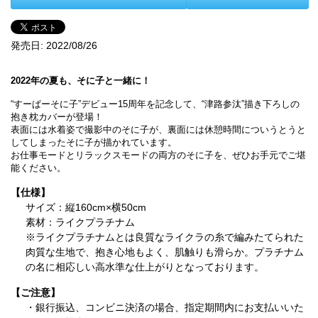
発売日:
2022/08/26
2022年の夏も、そに子と一緒に！
“すーぱーそに子”デビュー15周年を記念して、“津路参汰”描き下ろしの
抱き枕カバーが登場！
表面には水着姿で撮影中のそに子が、裏面には休憩時間についうとうと
してしまったそに子が描かれています。
お仕事モードとリラックスモードの両方のそに子を、ぜひお手元でご堪
能ください。
【仕様】
サイズ：縦160cm×横50cm
素材：ライクプラチナム
※ライクプラチナムとは良質なライクラの糸で編みたてられた
肉質な生地で、抱き心地もよく、肌触りも滑らか。プラチナム
の名に相応しい高水準な仕上がりとなっております。
【ご注意】
・銀行振込、コンビニ決済の場合、指定期間内にお支払いいた