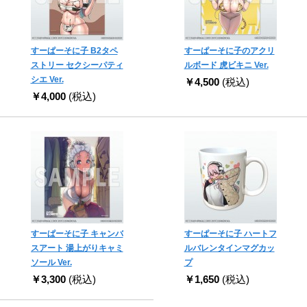
すーぱーそに子 B2タペ
すーぱーそに子のアクリ
ストリー セクシーパティ
ルボード 虎ビキニ Ver.
シエ Ver.
￥4,500
(税込)
￥4,000
(税込)
すーぱーそに子 キャンバ
すーぱーそに子 ハートフ
スアート 湯上がりキャミ
ルバレンタインマグカッ
ソール Ver.
プ
￥3,300
(税込)
￥1,650
(税込)