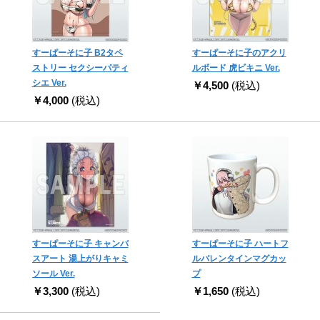
すーぱーそに子 B2タペ
すーぱーそに子のアクリ
ストリー セクシーパティ
ルボード 虎ビキニ Ver.
シエ Ver.
￥4,500
(税込)
￥4,000
(税込)
すーぱーそに子 キャンバ
すーぱーそに子 ハートフ
スアート 湯上がりキャミ
ルバレンタインマグカッ
ソール Ver.
プ
￥3,300
(税込)
￥1,650
(税込)