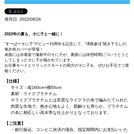
発売日:
2022/08/26
2022年の夏も、そに子と一緒に！
“すーぱーそに子”デビュー15周年を記念して、“津路参汰”描き下ろしの
抱き枕カバーが登場！
表面には水着姿で撮影中のそに子が、裏面には休憩時間についうとうと
してしまったそに子が描かれています。
お仕事モードとリラックスモードの両方のそに子を、ぜひお手元でご堪
能ください。
【仕様】
サイズ：縦160cm×横50cm
素材：ライクプラチナム
※ライクプラチナムとは良質なライクラの糸で編みたてられた
肉質な生地で、抱き心地もよく、肌触りも滑らか。プラチナム
の名に相応しい高水準な仕上がりとなっております。
【ご注意】
・銀行振込、コンビニ決済の場合、指定期間内にお支払いいた