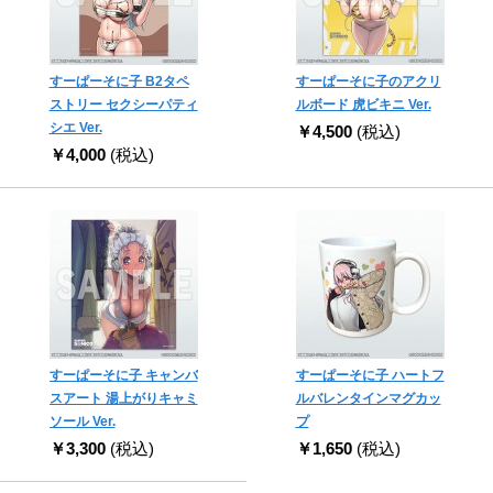
すーぱーそに子 B2タペ
すーぱーそに子のアクリ
ストリー セクシーパティ
ルボード 虎ビキニ Ver.
シエ Ver.
￥4,500
(税込)
￥4,000
(税込)
すーぱーそに子 キャンバ
すーぱーそに子 ハートフ
スアート 湯上がりキャミ
ルバレンタインマグカッ
ソール Ver.
プ
￥3,300
(税込)
￥1,650
(税込)