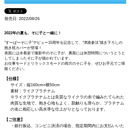
発売日:
2022/08/26
2022年の夏も、そに子と一緒に！
“すーぱーそに子”デビュー15周年を記念して、“津路参汰”描き下ろしの
抱き枕カバーが登場！
表面には水着姿で撮影中のそに子が、裏面には休憩時間についうとうと
してしまったそに子が描かれています。
お仕事モードとリラックスモードの両方のそに子を、ぜひお手元でご堪
能ください。
【仕様】
サイズ：縦160cm×横50cm
素材：ライクプラチナム
※ライクプラチナムとは良質なライクラの糸で編みたてられた
肉質な生地で、抱き心地もよく、肌触りも滑らか。プラチナム
の名に相応しい高水準な仕上がりとなっております。
【ご注意】
・銀行振込、コンビニ決済の場合、指定期間内にお支払いいた