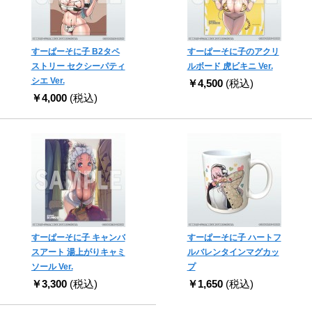
すーぱーそに子 B2タペ
すーぱーそに子のアクリ
ストリー セクシーパティ
ルボード 虎ビキニ Ver.
シエ Ver.
￥4,500
(税込)
￥4,000
(税込)
すーぱーそに子 キャンバ
すーぱーそに子 ハートフ
スアート 湯上がりキャミ
ルバレンタインマグカッ
ソール Ver.
プ
￥3,300
(税込)
￥1,650
(税込)