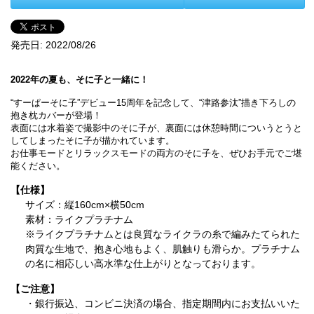
発売日:
2022/08/26
2022年の夏も、そに子と一緒に！
“すーぱーそに子”デビュー15周年を記念して、“津路参汰”描き下ろしの
抱き枕カバーが登場！
表面には水着姿で撮影中のそに子が、裏面には休憩時間についうとうと
してしまったそに子が描かれています。
お仕事モードとリラックスモードの両方のそに子を、ぜひお手元でご堪
能ください。
【仕様】
サイズ：縦160cm×横50cm
素材：ライクプラチナム
※ライクプラチナムとは良質なライクラの糸で編みたてられた
肉質な生地で、抱き心地もよく、肌触りも滑らか。プラチナム
の名に相応しい高水準な仕上がりとなっております。
【ご注意】
・銀行振込、コンビニ決済の場合、指定期間内にお支払いいた