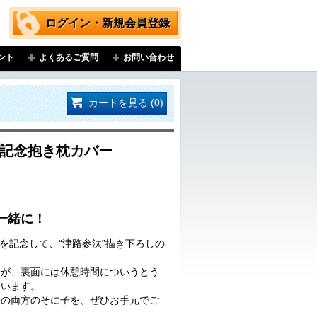
ログイン・新規会員登録
ント
よくあるご質問
お問い合わせ
カートを見る (0)
年記念抱き枕カバー
と一緒に！
年を記念して、“津路参汰”描き下ろしの
子が、裏面には休憩時間についうとう
ています。
ドの両方のそに子を、ぜひお手元でご