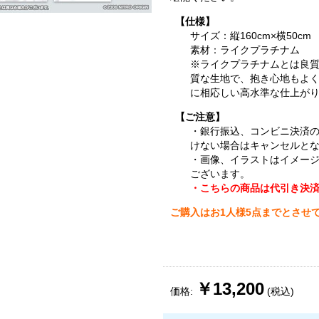
【仕様】
サイズ：縦160cm×横50cm
素材：ライクプラチナム
※ライクプラチナムとは良
質な生地で、抱き心地もよ
に相応しい高水準な仕上が
【ご注意】
・銀行振込、コンビニ決済
けない場合はキャンセルと
・画像、イラストはイメー
ございます。
・こちらの商品は代引き決
ご購入はお1人様5点までとさせ
￥13,200
価格:
(税込)