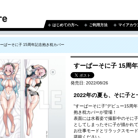
はじめての方へ
ご利用方法
マイアカウ
ーぱーそに子 15周年記念抱き枕カバー
すーぱーそに子 15周
発売日:
2022/08/26
2022年の夏も、そに子
“すーぱーそに子”デビュー15周
抱き枕カバーが登場！
表面には水着姿で撮影中のそに
としてしまったそに子が描かれ
お仕事モードとリラックスモー
堪能ください。