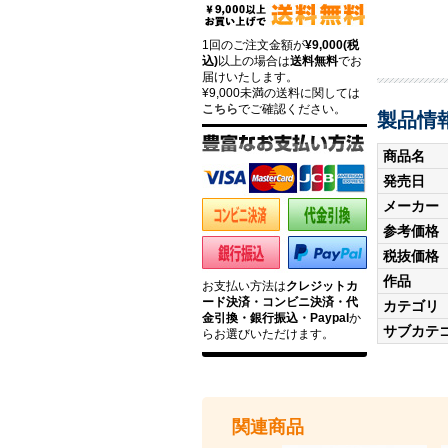
1回のご注文金額が
¥9,000(税
込)
以上の場合は
送料無料
でお
届けいたします。
¥9,000未満の送料に関しては
こちら
でご確認ください。
製品情
商品名
発売日
メーカー
参考価格
税抜価格
作品
お支払い方法は
クレジットカ
ード決済・コンビニ決済・代
カテゴリ
金引換・銀行振込・Paypal
か
サブカテ
らお選びいただけます。
関連商品