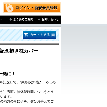
ログイン・新規会員登録
ント
よくあるご質問
お問い合わせ
カートを見る (0)
年記念抱き枕カバー
と一緒に！
年を記念して、“津路参汰”描き下ろしの
子が、裏面には休憩時間についうとう
ています。
ドの両方のそに子を、ぜひお手元でご