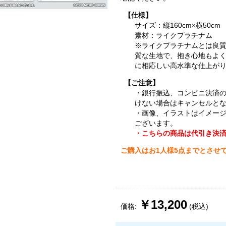
【仕様】
サイズ：縦160cm×横50cm
素材：ライクプラチナム
※ライクプラチナムとは良
質な生地で、抱き心地もよ
に相応しい高水準な仕上が
【ご注意】
・銀行振込、コンビニ決済
けない場合はキャンセルと
・画像、イラストはイメー
ございます。
・こちらの商品は代引き決
ご購入はお1人様5点までとさせ
￥13,200
価格:
(税込)