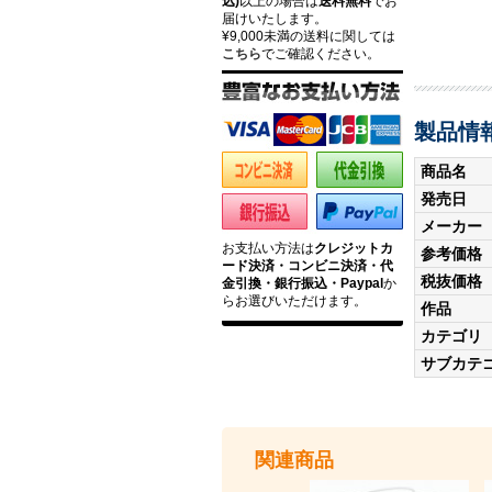
込)
以上の場合は
送料無料
でお
届けいたします。
¥9,000未満の送料に関しては
こちら
でご確認ください。
製品情
商品名
発売日
メーカー
お支払い方法は
クレジットカ
参考価格
ード決済・コンビニ決済・代
税抜価格
金引換・銀行振込・Paypal
か
らお選びいただけます。
作品
カテゴリ
サブカテ
関連商品