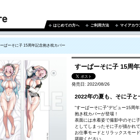
はじめての方へ
ご利用方法
マイアカウ
ーぱーそに子 15周年記念抱き枕カバー
すーぱーそに子 15周
発売日:
2022/08/26
2022年の夏も、そに子
“すーぱーそに子”デビュー15周
抱き枕カバーが登場！
表面には水着姿で撮影中のそに
としてしまったそに子が描かれ
お仕事モードとリラックスモー
堪能ください。