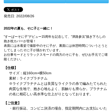
発売日:
2022/08/26
2022年の夏も、そに子と一緒に！
“すーぱーそに子”デビュー15周年を記念して、“津路参汰”描き下ろしの
抱き枕カバーが登場！
表面には水着姿で撮影中のそに子が、裏面には休憩時間についうとうと
してしまったそに子が描かれています。
お仕事モードとリラックスモードの両方のそに子を、ぜひお手元でご堪
能ください。
【仕様】
サイズ：縦160cm×横50cm
素材：ライクプラチナム
※ライクプラチナムとは良質なライクラの糸で編みたてられた
肉質な生地で、抱き心地もよく、肌触りも滑らか。プラチナム
の名に相応しい高水準な仕上がりとなっております。
【ご注意】
・銀行振込、コンビニ決済の場合、指定期間内にお支払いいた