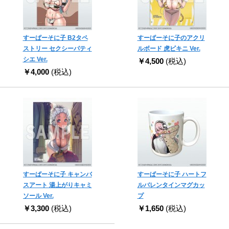
すーぱーそに子 B2タペ
すーぱーそに子のアクリ
ストリー セクシーパティ
ルボード 虎ビキニ Ver.
シエ Ver.
￥4,500
(税込)
￥4,000
(税込)
すーぱーそに子 キャンバ
すーぱーそに子 ハートフ
スアート 湯上がりキャミ
ルバレンタインマグカッ
ソール Ver.
プ
￥3,300
(税込)
￥1,650
(税込)