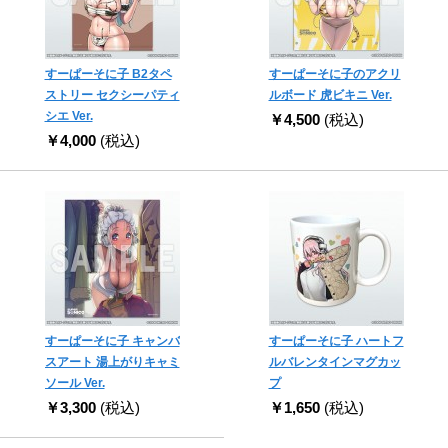
すーぱーそに子 B2タペ
すーぱーそに子のアクリ
ストリー セクシーパティ
ルボード 虎ビキニ Ver.
シエ Ver.
￥4,500
(税込)
￥4,000
(税込)
すーぱーそに子 キャンバ
すーぱーそに子 ハートフ
スアート 湯上がりキャミ
ルバレンタインマグカッ
ソール Ver.
プ
￥3,300
(税込)
￥1,650
(税込)