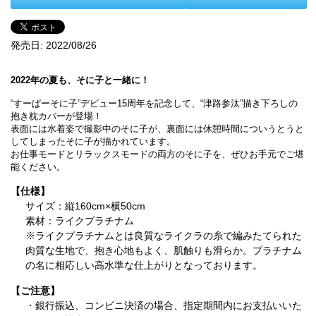
発売日:
2022/08/26
2022年の夏も、そに子と一緒に！
“すーぱーそに子”デビュー15周年を記念して、“津路参汰”描き下ろしの
抱き枕カバーが登場！
表面には水着姿で撮影中のそに子が、裏面には休憩時間についうとうと
してしまったそに子が描かれています。
お仕事モードとリラックスモードの両方のそに子を、ぜひお手元でご堪
能ください。
【仕様】
サイズ：縦160cm×横50cm
素材：ライクプラチナム
※ライクプラチナムとは良質なライクラの糸で編みたてられた
肉質な生地で、抱き心地もよく、肌触りも滑らか。プラチナム
の名に相応しい高水準な仕上がりとなっております。
【ご注意】
・銀行振込、コンビニ決済の場合、指定期間内にお支払いいた