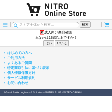
Menu
Cart
検索
成人向け商品確認
15歳以上
あなたは15歳以上ですか？
はい
いいえ
はじめての方へ
ご利用方法
よくあるご質問
特定商取引法に基づく表示
個人情報保護方針
サービス利用規約
お問い合わせ
©Good Smile Logistics & Solutions ©NITRO PLUS ©NITRO ORIGIN