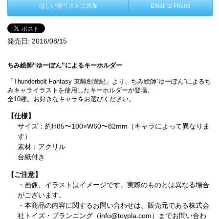
ほしい物リストに追加
Email to Friend
発売日:
2016/08/15
ちみ絵師“ゆーぽん”によるキーホルダー
「Thunderbolt Fantasy 東離劍遊紀」より、ちみ絵師“ゆーぽん”によるち
みキャライラストを使用したキーホルダーが登場。
全10種。お好きなキャラをお選びください。
【仕様】
サイズ：約H85〜100×W60〜82mm（キャラによって異なりま
す）
素材：アクリル
台紙付き
【ご注意】
・画像、イラストはイメージです。実際のものとは異なる場合
がございます。
・本商品の内容に関するお問い合わせは、販売元である株式会
社トイズ・プランニング（info@toypla.com）までお問い合わ