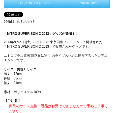
ほしい物リストに追加
Email to Friend
発売日:
2013/09/21
「NITRO SUPER SONIC 2013」グッズが登場！！
2013年9月21日(土)～22日(日)に東京国際フォーラムにて開催された
「NITRO SUPER SONIC 2013」で販売されたグッズです。
ニトロプラス原画“津路参汰”がこのライブのために描き下ろしたレアな
Ｔシャツです。
サイズ：男性Ｌサイズ
着丈：72cm
身幅：53cm
袖丈：21cm
素材：ポリエステル100％
【ご注意】
商品のサイズ交換・返品はお受けできませんので予めご了承く
ださい。