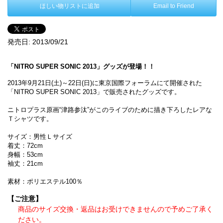
ほしい物リストに追加
Email to Friend
発売日:
2013/09/21
「NITRO SUPER SONIC 2013」グッズが登場！！
2013年9月21日(土)～22日(日)に東京国際フォーラムにて開催された
「NITRO SUPER SONIC 2013」で販売されたグッズです。
ニトロプラス原画“津路参汰”がこのライブのために描き下ろしたレアな
Ｔシャツです。
サイズ：男性Ｌサイズ
着丈：72cm
身幅：53cm
袖丈：21cm
素材：ポリエステル100％
【ご注意】
商品のサイズ交換・返品はお受けできませんので予めご了承く
ださい。