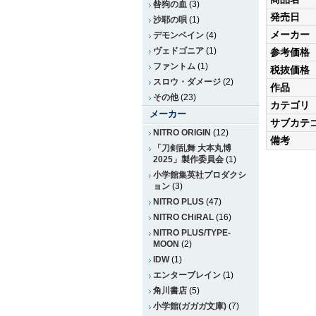
咎狗の血
(3)
発売日
沙耶の唄
(1)
メーカー
デモンベイン
(4)
ヴェドゴニア
(1)
参考価格
ファントム
(1)
税抜価格
スロウ・ダメージ
(2)
作品
その他
(23)
カテゴリ
メーカー
サブカテ
NITRO ORIGIN
(12)
備考
「刀剣乱舞 大本丸博
2025」製作委員会
(1)
小学館集英社プロダクシ
ョン
(3)
NITRO PLUS
(47)
NITRO CHiRAL
(16)
NITRO PLUS/TYPE-
MOON
(2)
IDW
(1)
エンターブレイン
(1)
角川書店
(5)
小学館(ガガガ文庫)
(7)