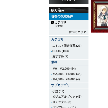
絞り込み
現在の検索条件
カテゴリ:
BOOK
すべてクリア
カテゴリ
ニトスト限定商品
(21)
BOOK
(103)
おすすめ
(2)
価格
￥0
-
￥2,000
(54)
￥2,000
-
￥4,000
(45)
￥4,000
-
￥6,000
(4)
サブカテゴリ
小説
(31)
ビジュアルブック
(43)
コミックス
(8)
パンフレット
(11)