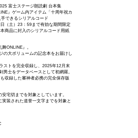
025 富士ステージ朗読劇 台本集
INE』ゲーム内アイテム「十周年祝カ
入手できるシリアルコード
7日（土）23：59まで有効な期間限定
、本商品に封入のシリアルコード用紙
舞ONLINE』。
ージの大ボリュームの記念本をお届けし
ラストを完全収録し、2025年12月末
刀剣男士をデータベースとして初網羅。
ども収録した審神者必携の完全保存版
装の安宅切までを対象としています。
でに実装された道誉一文字までを対象と
C