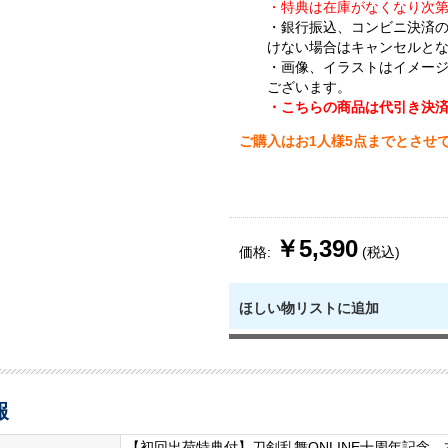
・
特典は在庫がなくなり次
・銀行振込、コンビニ決済
けない場合はキャンセルと
・画像、イラストはイメー
ございます。
・こちらの商品は代引き決
ご購入はお1人様5点までとさせ
￥5,390
価格:
(税込)
ほしい物リストに追加
報
【初回出荷特典付】刀剣乱舞ONLINE十周年記念 