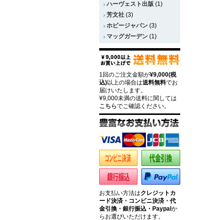
ハーヴェスト出版
(1)
芳文社
(3)
ホビージャパン
(3)
マッグガーデン
(1)
1回のご注文金額が
¥9,000(税
込)
以上の場合は
送料無料
でお
届けいたします。
¥9,000未満の送料に関しては
こちら
でご確認ください。
お支払い方法は
クレジットカ
ード決済・コンビニ決済・代
金引換・銀行振込・Paypal
か
らお選びいただけます。