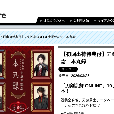
はじめての方へ
ご利用方法
マイアカウ
初回出荷特典付】刀剣乱舞ONLINE十周年記念 本丸録
【初回出荷特典付】刀剣
念 本丸録
発売日:
2026/03/28
『刀剣乱舞 ONLINE』
本！
祝装全身像、刀剣男士データベー
ージ超の本丸録をお届け！
●初回出荷特典