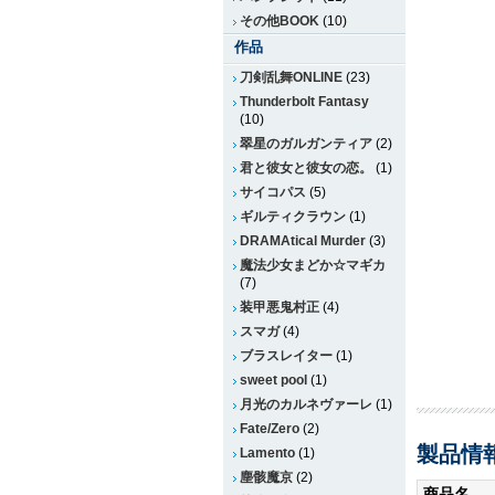
その他BOOK
(10)
作品
刀剣乱舞ONLINE
(23)
Thunderbolt Fantasy
(10)
翠星のガルガンティア
(2)
君と彼女と彼女の恋。
(1)
サイコパス
(5)
ギルティクラウン
(1)
DRAMAtical Murder
(3)
魔法少女まどか☆マギカ
(7)
装甲悪鬼村正
(4)
スマガ
(4)
ブラスレイター
(1)
sweet pool
(1)
月光のカルネヴァーレ
(1)
Fate/Zero
(2)
製品情
Lamento
(1)
塵骸魔京
(2)
商品名