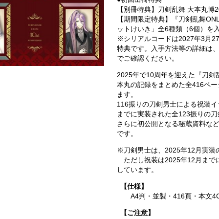
【別冊特典】刀剣乱舞 大本丸博2
【期間限定特典】『刀剣乱舞ONL
ットけいき」全6種類（6個）を
※シリアルコードは2027年3月2
特典です。入手方法等の詳細は
でご確認ください。
2025年で10周年を迎えた『刀剣乱
本丸の記録をまとめた全416ペ
ます。
116振りの刀剣男士による祝装イ
までに実装された全123振りの
さらに初公開となる秘蔵資料な
です。
※刀剣男士は、2025年12月実
ただし祝装は2025年12月ま
しています。
【仕様】
A4判・並製・416頁・本文4
【ご注意】