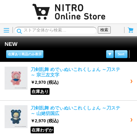
Menu
Cart
検索
NEW
在庫あり商品のみ表示
Sort
刀剣乱舞 めでぃぬいこれくしょん ～刀ステ
～ 宗三左文字
￥2,970
(税込)
在庫あり
刀剣乱舞 めでぃぬいこれくしょん ～刀ステ
～ 山姥切国広
￥2,970
(税込)
在庫わずか