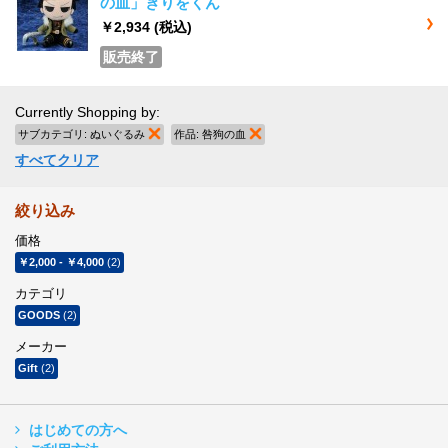
の血」きりをくん
￥2,934
(税込)
販売終了
Currently Shopping by:
サブカテゴリ:
ぬいぐるみ
商品の削除
作品:
咎狗の血
商品の削除
すべてクリア
絞り込み
価格
￥2,000
-
￥4,000
(2)
カテゴリ
GOODS
(2)
メーカー
Gift
(2)
はじめての方へ