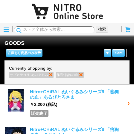
Menu
Cart
検索
GOODS
在庫あり商品のみ表示
Sort
Currently Shopping by:
サブカテゴリ:
ぬいぐるみ
商品の削除
作品:
咎狗の血
商品の削除
Nitro+CHiRAL ぬいぐるみシリーズ9 「咎狗
の血」あるびとろさま
￥2,200
(税込)
販売終了
Nitro+CHiRAL ぬいぐるみシリーズ8 「咎狗