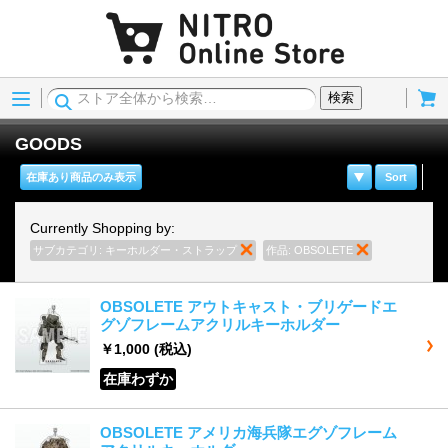
Menu
Cart
検索
GOODS
在庫あり商品のみ表示
Sort
Currently Shopping by:
サブカテゴリ:
キーホルダー・ストラップ
商品の削除
作品:
OBSOLETE
商品の削除
OBSOLETE アウトキャスト・ブリゲードエ
グゾフレームアクリルキーホルダー
￥1,000
(税込)
在庫わずか
OBSOLETE アメリカ海兵隊エグゾフレーム