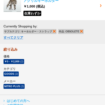
アクリルキーホルダー
￥1,000
(税込)
在庫わずか
Currently Shopping by:
サブカテゴリ:
キーホルダー・ストラップ
商品の削除
作品:
OBSOLETE
商品の削除
すべてクリア
絞り込み
価格
￥0
-
￥2,000
(2)
カテゴリ
GOODS
(2)
メーカー
NITRO PLUS
(2)
はじめての方へ