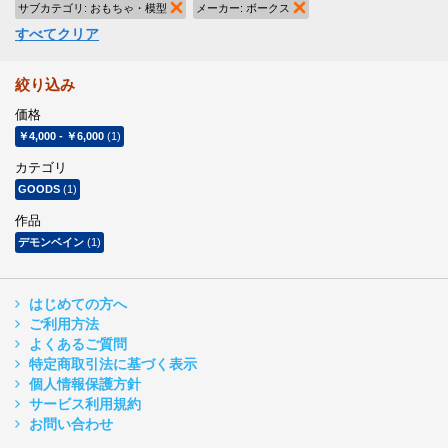
サブカテゴリ:
おもちゃ・模型
商品の削除
メーカー:
ボークス
商品の削除
すべてクリア
絞り込み
価格
￥4,000
-
￥6,000
(1)
カテゴリ
GOODS
(1)
作品
デモンベイン
(1)
はじめての方へ
ご利用方法
よくあるご質問
特定商取引法に基づく表示
個人情報保護方針
サービス利用規約
お問い合わせ