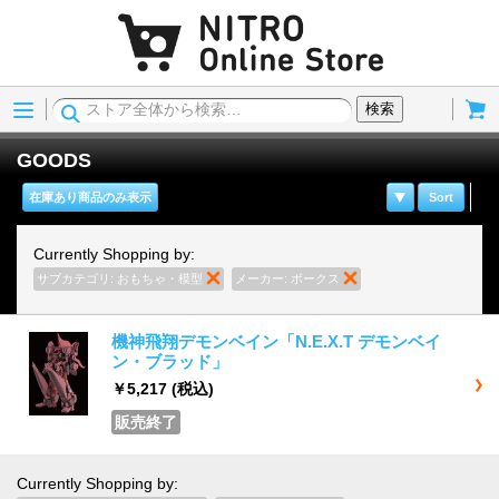
Menu
Cart
検索
GOODS
在庫あり商品のみ表示
Sort
Currently Shopping by:
サブカテゴリ:
おもちゃ・模型
商品の削除
メーカー:
ボークス
商品の削除
機神飛翔デモンベイン「N.E.X.T デモンベイ
ン・ブラッド」
￥5,217
(税込)
販売終了
Currently Shopping by: