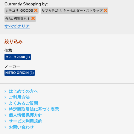
Currently Shopping by:
カテゴリ:
GOODS
商品の削除
サブカテゴリ:
キーホルダー・ストラップ
商品の削除
作品:
刃鳴散らす
商品の削除
すべてクリア
絞り込み
価格
￥0
-
￥2,000
(1)
メーカー
NITRO ORIGIN
(1)
はじめての方へ
ご利用方法
よくあるご質問
特定商取引法に基づく表示
個人情報保護方針
サービス利用規約
お問い合わせ