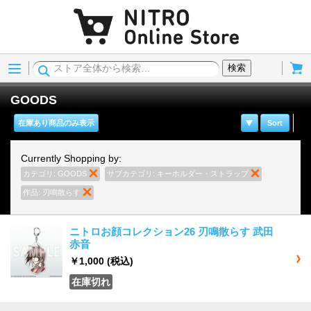
Menu
Cart
検索
GOODS
在庫あり商品のみ表示
Sort
Currently Shopping by:
カテゴリ:
GOODS
商品の削除
サブカテゴリ:
キーホルダー・ストラップ
商品の削除
作品:
刃鳴散らす
商品の削除
ニトロお顔コレクション26 刃鳴散らす 武田
赤音
￥1,000
(税込)
在庫切れ