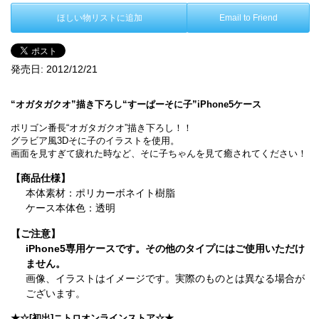
ほしい物リストに追加
Email to Friend
発売日:
2012/12/21
“オガタガクオ”描き下ろし“すーぱーそに子”iPhone5ケース
ポリゴン番長“オガタガクオ”描き下ろし！！
グラビア風3Dそに子のイラストを使用。
画面を見すぎて疲れた時など、そに子ちゃんを見て癒されてください！
【商品仕様】
本体素材：ポリカーボネイト樹脂
ケース本体色：透明
【ご注意】
iPhone5専用ケースです。その他のタイプにはご使用いただけ
ません。
画像、イラストはイメージです。実際のものとは異なる場合が
ございます。
★☆[初出]ニトロオンラインストア☆★