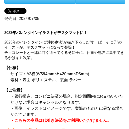
発売日:
2024/07/05
2023年バレンタインイラストがデスクマットに！
2023年のバレンタインに“津路参汰”が描き下ろした“すーぱーそに子”の
イラストが、デスクマットになって登場！
チョコレートと一緒に甘く迫ってくるそに子に、仕事や勉強に集中でき
るかはキミ次第。
【仕様】
サイズ：A2横(W594mm×H420mm×D3mm)
素材：表面 ポリエステル、裏面 ラバー
【ご注意】
・銀行振込、コンビニ決済の場合、指定期間内にお支払いいた
だけない場合はキャンセルとなります。
・画像、イラストはイメージです。実際のものとは異なる場合
がございます。
・こちらの商品は代引き決済をご利用いただけません。