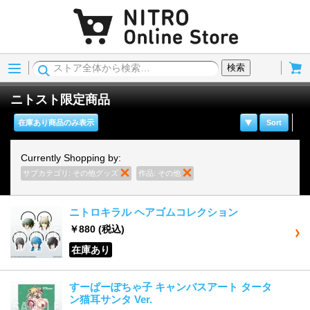
Menu
Cart
検索
ニトスト限定商品
在庫あり商品のみ表示
Sort
Currently Shopping by:
サブカテゴリ:
その他グッズ
商品の削除
作品:
その他
商品の削除
ニトロキラル ヘアゴムコレクション
￥880
(税込)
在庫あり
すーぱーぽちゃ子 キャンバスアート タータ
ン猫耳サンタ Ver.