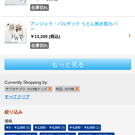
在庫切れ
アンジェラ・バルザック うどん抱き枕カバ
ー
￥13,200
(税込)
在庫切れ
もっと見る
Currently Shopping by:
サブカテゴリ:
その他グッズ
商品の削除
作品:
その他
商品の削除
すべてクリア
絞り込み
価格
￥0
-
￥2,000
(5)
￥2,000
-
￥4,000
(4)
￥4,000
-
￥6,000
(1)