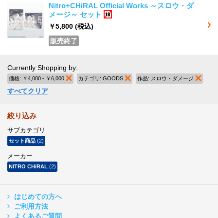
Nitro+CHiRAL Official Works ～スロウ・ダ
メージ～ セット
18歳以上
￥5,800
(税込)
販売終了
Currently Shopping by:
価格:
￥4,000 - ￥6,000
商品の削除
カテゴリ:
GOODS
商品の削除
作品:
スロウ・ダメージ
商品の
すべてクリア
絞り込み
サブカテゴリ
セット商品
(2)
メーカー
NITRO CHiRAL
(2)
はじめての方へ
ご利用方法
よくあるご質問