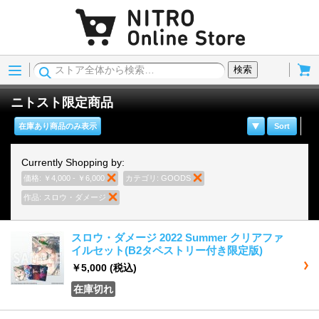
Menu
Cart
検索
ニトスト限定商品
在庫あり商品のみ表示
Sort
Currently Shopping by:
価格:
￥4,000 - ￥6,000
商品の削除
カテゴリ:
GOODS
商品の削除
作品:
スロウ・ダメージ
商品の削除
スロウ・ダメージ 2022 Summer クリアファ
イルセット(B2タペストリー付き限定版)
￥5,000
(税込)
在庫切れ