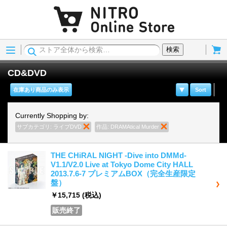
Menu
Cart
検索
CD&DVD
在庫あり商品のみ表示
Sort
Currently Shopping by:
サブカテゴリ:
ライブDVD
商品の削除
作品:
DRAMAtical Murder
商品の削除
THE CHiRAL NIGHT -Dive into DMMd-
V1.1/V2.0 Live at Tokyo Dome City HALL
2013.7.6-7 プレミアムBOX（完全生産限定
盤）
￥15,715
(税込)
販売終了