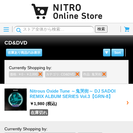
Menu
Cart
検索
CD&DVD
在庫あり商品のみ表示
Sort
Currently Shopping by:
価格:
￥0 - ￥2,000
商品の削除
カテゴリ:
CD&DVD
商品の削除
作品:
鬼哭街
商品の削除
Nitrous Oxide Tune ～鬼哭街～ DJ SADOI
REMIX ALBUM SERIES Vol.3【GRN-8】
￥1,980
(税込)
在庫切れ
Currently Shopping by: