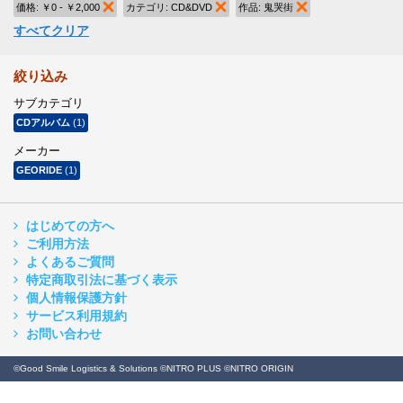
価格:
￥0 - ￥2,000
商品の削除
カテゴリ:
CD&DVD
商品の削除
作品:
鬼哭街
商品の削除
すべてクリア
絞り込み
サブカテゴリ
CDアルバム
(1)
メーカー
GEORIDE
(1)
はじめての方へ
ご利用方法
よくあるご質問
特定商取引法に基づく表示
個人情報保護方針
サービス利用規約
お問い合わせ
©Good Smile Logistics & Solutions ©NITRO PLUS ©NITRO ORIGIN