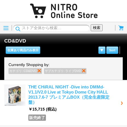
Menu
Cart
検索
CD&DVD
在庫あり商品のみ表示
Sort
Currently Shopping by:
カテゴリ:
CD&DVD
商品の削除
サブカテゴリ:
ライブDVD
商品の削除
THE CHiRAL NIGHT -Dive into DMMd-
V1.1/V2.0 Live at Tokyo Dome City HALL
2013.7.6-7 プレミアムBOX（完全生産限定
盤）
￥15,715
(税込)
販売終了