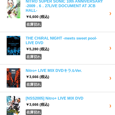
NITRO SUPER SONIC 10th ANNIVERSARY
-2009．6．27LIVE DOCUMENT AT JCB
HALL-
￥6,600
(税込)
在庫切れ
THE CHiRAL NIGHT -meets sweet pool-
LIVE DVD
￥5,280
(税込)
在庫切れ
Nitro+ LIVE MIX DVDキラルVer.
￥3,666
(税込)
在庫切れ
[NSS2005] Nitro+ LIVE MIX DVD
￥3,666
(税込)
在庫切れ