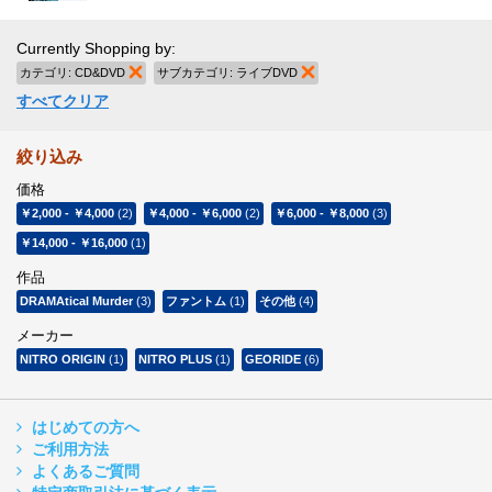
Currently Shopping by:
カテゴリ:
CD&DVD
商品の削除
サブカテゴリ:
ライブDVD
商品の削除
すべてクリア
絞り込み
価格
￥2,000
-
￥4,000
(2)
￥4,000
-
￥6,000
(2)
￥6,000
-
￥8,000
(3)
￥14,000
-
￥16,000
(1)
作品
DRAMAtical Murder
(3)
ファントム
(1)
その他
(4)
メーカー
NITRO ORIGIN
(1)
NITRO PLUS
(1)
GEORIDE
(6)
はじめての方へ
ご利用方法
よくあるご質問