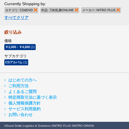
Currently Shopping by:
カテゴリ:
CD&DVD
商品の削除
作品:
刀剣乱舞ONLINE
商品の削除
メーカー:
NITRO PLUS
商品
すべてクリア
絞り込み
価格
￥2,000
-
￥4,000
(1)
サブカテゴリ
CDアルバム
(1)
はじめての方へ
ご利用方法
よくあるご質問
特定商取引法に基づく表示
個人情報保護方針
サービス利用規約
お問い合わせ
©Good Smile Logistics & Solutions ©NITRO PLUS ©NITRO ORIGIN