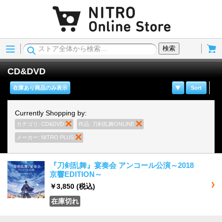
Menu
Cart
検索
CD&DVD
在庫あり商品のみ表示
Sort
Currently Shopping by:
カテゴリ:
CD&DVD
商品の削除
作品:
刀剣乱舞ONLINE
商品の削除
メーカー:
NITRO PLUS
商品の削除
『刀剣乱舞』宴奏会 アンコール公演～2018
京響EDITION～
￥3,850
(税込)
在庫切れ