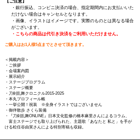
【ご注意】
・銀行振込、コンビニ決済の場合、指定期間内にお支払いいた
だけない場合はキャンセルとなります。
・画像、イラストはイメージです。実際のものとは異なる場合
がございます。
・こちらの商品は代引き決済をご利用いただけません。
ご購入はお1人様5点までとさせて頂きます。
＜掲載内容＞
・ご挨拶
・会場案内図
・展示紹介
・ステージプログラム
・ステージ概要
・刀剣乱舞クロニクル2015-2025
・本丸プロフィール帳
・一挙公開！祝装 ※全身イラストではございません
・御伴散歩 さくら装備
・『刀剣乱舞ONLINE』日本文化監修の橋本麻里さんによるコラム、
富士ステージでも取り上げられた、主題歌「あなたと 私と」を手が
ける松任谷由実さんによる特別寄稿も収録。