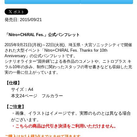
発売日:
2015/09/21
「Nitro+CHiRAL Fes.」公式パンフレット
2015年9月21日(月祝)～22日(火祝)、埼玉県・大宮ソニックシティで開催
された大型イベント「Nitro+CHiRAL Fes. Thanks for 10th
Anniversary」の公式パンフレットです。
シナリオライター“淵井鏑”による各作品のコメントや、ニトロプラス キ
ラル10年の歩み、制作に関わったスタッフの寄せ書きなども収録した充
実の一冊に仕上がっています。
【仕様】
サイズ：A4
本文24ページ フルカラー
【ご注意】
・画像、イラストはイメージです。実際のものとは異なる場合
がございます。
・こちらの商品は代引き決済をご利用いただけません。
ご購入はお1人様3点までとさせて頂きます。