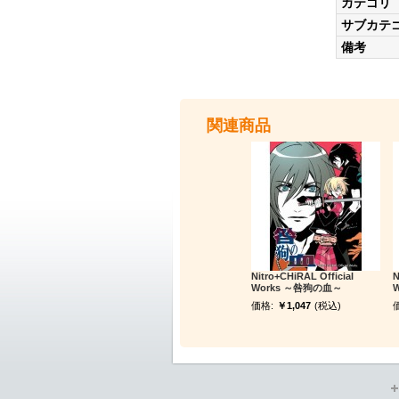
カテゴリ
サブカテ
備考
関連商品
Nitro+CHiRAL Official
N
Works ～咎狗の血～
W
価格:
￥1,047
(税込)