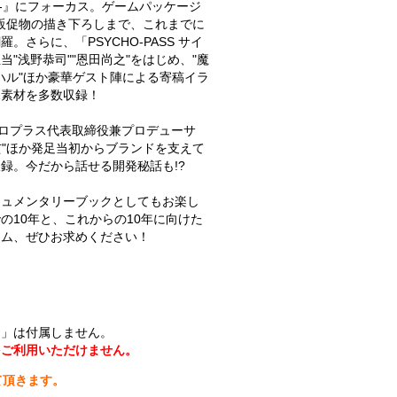
 VOID-』にフォーカス。ゲームパッケージ
販促物の描き下ろしまで、これまでに
さらに、「PSYCHO-PASS サイ
"浅野恭司""恩田尚之"をはじめ、"魔
ナハル"ほか豪華ゲスト陣による寄稿イラ
規素材を多数収録！
トロプラス代表取締役兼プロデューサ
玄"ほか発足当初からブランドを支えて
録。今だから話せる開発秘話も!?
キュメンタリーブックとしてもお楽し
の10年と、これからの10年に向けた
テム、ぜひお求めください！
ー」は付属しません。
をご利用いただけません。
て頂きます。