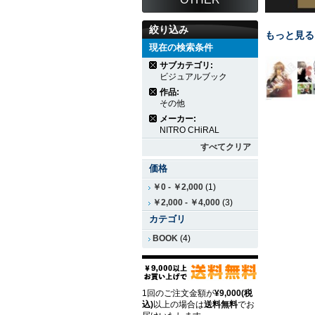
絞り込み
もっと見る
現在の検索条件
サブカテゴリ:
ビジュアルブック
作品:
その他
メーカー:
NITRO CHiRAL
すべてクリア
価格
￥0
-
￥2,000
(1)
￥2,000
-
￥4,000
(3)
カテゴリ
BOOK
(4)
1回のご注文金額が
¥9,000(税
込)
以上の場合は
送料無料
でお