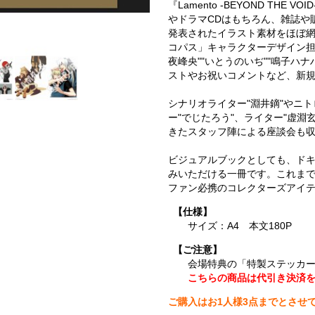
『Lamento -BEYOND THE
やドラマCDはもちろん、雑誌や
発表されたイラスト素材をほぼ網羅。
コパス」キャラクターデザイン担当
夜峰央""いとうのいぢ""鳴子ハ
ストやお祝いコメントなど、新
シナリオライター"淵井鏑"やニ
ー"でじたろう"、ライター"虚淵
きたスタッフ陣による座談会も収
ビジュアルブックとしても、ド
みいただける一冊です。これまで
ファン必携のコレクターズアイ
【仕様】
サイズ：A4 本文180P
【ご注意】
会場特典の「特製ステッカ
こちらの商品は代引き決済
ご購入はお1人様3点までとさせ