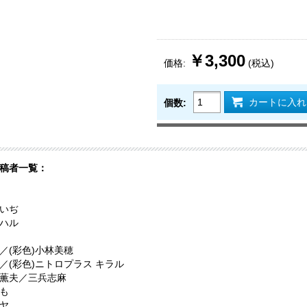
￥3,300
価格:
(税込)
カートに入れ
個数:
稿者一覧：
いぢ
ハル
／(彩色)小林美穂
／(彩色)ニトロプラス キラル
薫夫／三兵志麻
も
ヤ