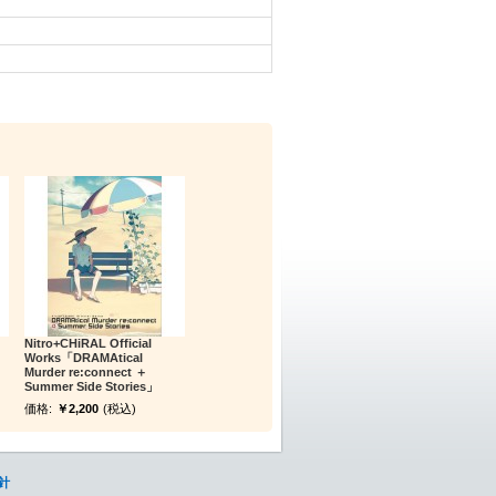
Nitro+CHiRAL Official
Works「DRAMAtical
Murder re:connect ＋
Summer Side Stories」
価格:
￥2,200
(税込)
針