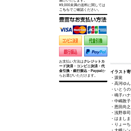
届けいたします。
¥9,000未満の送料に関しては
こちら
でご確認ください。
お支払い方法は
クレジットカ
ード決済・コンビニ決済・代
金引換・銀行振込・Paypal
か
イラスト寄
らお選びいただけます。
・源覚
・高河ゆん
・いとうの
・鳴子ハナ
・中嶋敦子
・恩田尚之
・浅野恭司
・はましま
・りょーち
・大崎シン