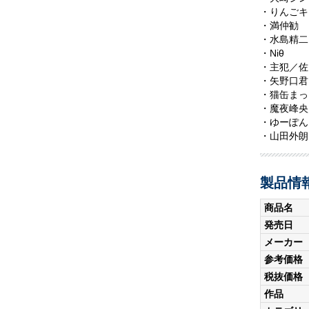
・りんごキ
・満仲勧
・水島精二
・Niθ
・主犯／佐
・矢野口君
・猫缶まっ
・魔夜峰央
・ゆーぽん
・山田外朗
製品情
商品名
発売日
メーカー
参考価格
税抜価格
作品