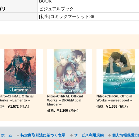
BOOK
ゴリ
ビジュアルブック
[初出]コミックマーケット88
itro+CHiRAL Official
Nitro+CHiRAL Official
Nitro+CHiRAL Official
orks ～Lamento～
Works ～DRAMAtical
Works ～sweet pool～
Murder～
価格:
￥1,572
(税込)
価格:
￥1,885
(税込)
価格:
￥2,200
(税込)
ホーム
特定商取引法に基づく表示
サービス利用規約
個人情報保護方