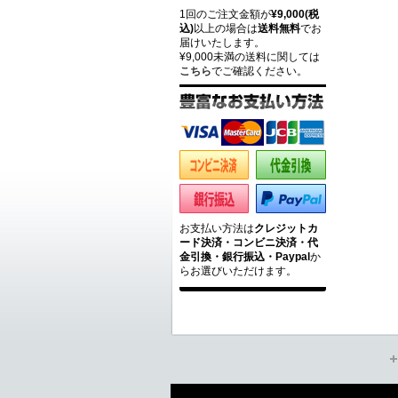
1回のご注文金額が
¥9,000(税
込)
以上の場合は
送料無料
でお
届けいたします。
¥9,000未満の送料に関しては
こちら
でご確認ください。
お支払い方法は
クレジットカ
ード決済・コンビニ決済・代
金引換・銀行振込・Paypal
か
らお選びいただけます。