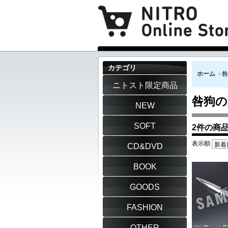
カテゴリ
ホーム
咎
ニトスト限定商品
咎狗の
NEW
SOFT
2件の商
表示順
CD&DVD
BOOK
GOODS
FASHION
OTHER