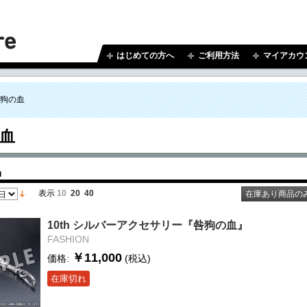
はじめての方へ
ご利用方法
マイアカウ
狗の血
血
品
表示
10
20
40
在庫あり商品の
10th シルバーアクセサリー『咎狗の血』
FASHION
￥11,000
価格:
(税込)
在庫切れ