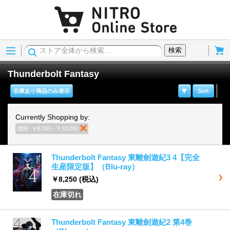
Menu
Cart
検索
Thunderbolt Fantasy
在庫あり商品のみ表示
Sort
Currently Shopping by:
価格:
￥8,000 - ￥10,000
商品の削除
Thunderbolt Fantasy 東離劍遊紀3 4【完全
生産限定版】（Blu-ray）
￥8,250
(税込)
在庫切れ
Thunderbolt Fantasy 東離劍遊紀2 第4巻