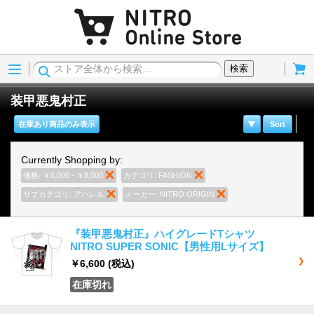
Menu
Cart
検索
装甲悪鬼村正
在庫あり商品のみ表示
Sort
Currently Shopping by:
価格:
￥6,000 - ￥8,000
商品の削除
カテゴリ:
FASHION
商品の削除
サブカテゴリ:
アパレル
商品の削除
メーカー:
NITRO ORIGIN
商品の削除
『装甲悪鬼村正』ハイグレードTシャツ
NITRO SUPER SONIC【男性用Lサイズ】
￥6,600
(税込)
在庫切れ