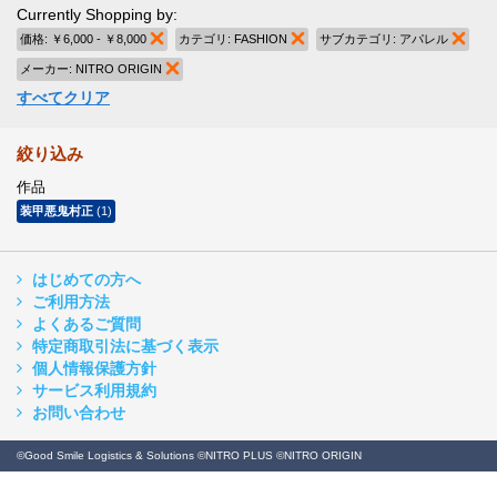
Currently Shopping by:
価格:
￥6,000 - ￥8,000
商品の削除
カテゴリ:
FASHION
商品の削除
サブカテゴリ:
アパレル
商品
メーカー:
NITRO ORIGIN
商品の削除
すべてクリア
絞り込み
作品
装甲悪鬼村正
(1)
はじめての方へ
ご利用方法
よくあるご質問
特定商取引法に基づく表示
個人情報保護方針
サービス利用規約
お問い合わせ
©Good Smile Logistics & Solutions ©NITRO PLUS ©NITRO ORIGIN