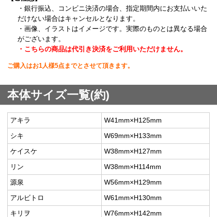
・銀行振込、コンビニ決済の場合、指定期間内にお支払いいた
だけない場合はキャンセルとなります。
・画像、イラストはイメージです。実際のものとは異なる場合
がございます。
・こちらの商品は代引き決済をご利用いただけません。
ご購入はお1人様5点までとさせて頂きます。
本体サイズ一覧(約)
アキラ
W41mm×H125mm
シキ
W69mm×H133mm
ケイスケ
W38mm×H127mm
リン
W38mm×H114mm
源泉
W56mm×H129mm
アルビトロ
W61mm×H130mm
キリヲ
W76mm×H142mm