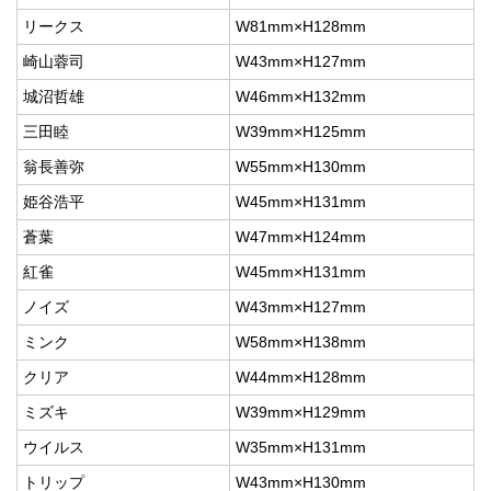
リークス
W81mm×H128mm
崎山蓉司
W43mm×H127mm
城沼哲雄
W46mm×H132mm
三田睦
W39mm×H125mm
翁長善弥
W55mm×H130mm
姫谷浩平
W45mm×H131mm
蒼葉
W47mm×H124mm
紅雀
W45mm×H131mm
ノイズ
W43mm×H127mm
ミンク
W58mm×H138mm
クリア
W44mm×H128mm
ミズキ
W39mm×H129mm
ウイルス
W35mm×H131mm
トリップ
W43mm×H130mm