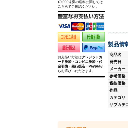
¥9,000未満の送料に関しては
こちら
でご確認ください。
製品情
商品名
お支払い方法は
クレジットカ
発売日
ード決済・コンビニ決済・代
金引換・銀行振込・Paypal
か
メーカー
らお選びいただけます。
参考価格
税抜価格
作品
カテゴリ
サブカテ