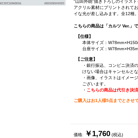
“山田外朗”描き下ろしのイラス
アクリル素材にプリントされて
イな光が差し込みます。全12種
こちらの商品は「カルツ Ver.」
【仕様】
本体サイズ：W78mm×H150
台座サイズ：W78mm×H35m
【ご注意】
・銀行振込、コンビニ決済
けない場合はキャンセルと
・画像、イラストはイメー
ございます。
・
こちらの商品は代引き決
ご購入はお1人様5点までとさせ
￥1,760
価格:
(税込)