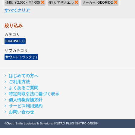
価格:
￥2,000 - ￥4,000
商品の削除
作品:
アザナエル
商品の削除
メーカー:
GEORIDE
商品の削除
すべてクリア
絞り込み
カテゴリ
CD&DVD
(1)
サブカテゴリ
サウンドトラック
(1)
はじめての方へ
ご利用方法
よくあるご質問
特定商取引法に基づく表示
個人情報保護方針
サービス利用規約
お問い合わせ
©Good Smile Logistics & Solutions ©NITRO PLUS ©NITRO ORIGIN