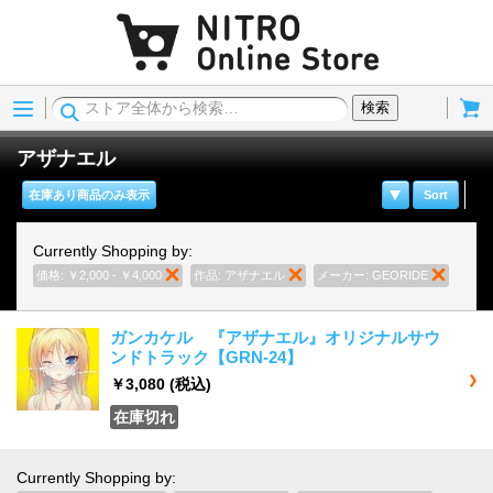
Menu
Cart
検索
アザナエル
在庫あり商品のみ表示
Sort
Currently Shopping by:
価格:
￥2,000 - ￥4,000
商品の削除
作品:
アザナエル
商品の削除
メーカー:
GEORIDE
商品の
ガンカケル 『アザナエル』オリジナルサウ
ンドトラック【GRN-24】
￥3,080
(税込)
在庫切れ
Currently Shopping by: