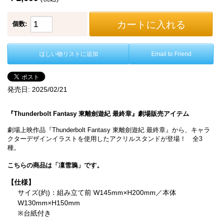
カートに入れる
個数:
ほしい物リストに追加
Email to Friend
発売日:
2025/02/21
『Thunderbolt Fantasy 東離劍遊紀 最終章』劇場販売アイテム
劇場上映作品『Thunderbolt Fantasy 東離劍遊紀 最終章』から、キャラ
クターデザインイラストを使用したアクリルスタンドが登場！ 全3
種。
こちらの商品は「凜雪鴉」です。
【仕様】
サイズ(約)：組み立て前 W145mm×H200mm／本体
W130mm×H150mm
※台紙付き