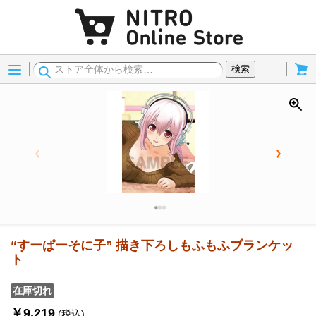
Menu
Cart
検索
“すーぱーそに子” 描き下ろしもふもふブランケッ
ト
在庫切れ
￥9,219
(税込)