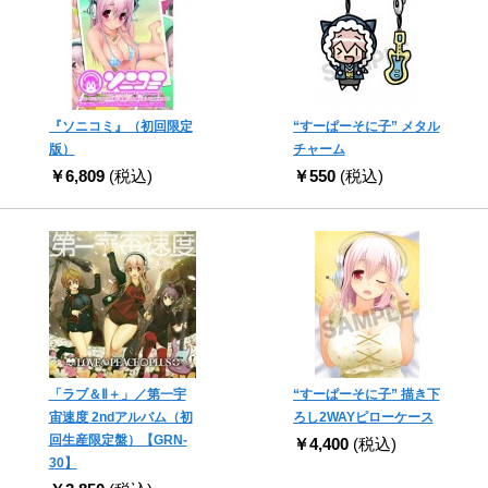
『ソニコミ』（初回限定
“すーぱーそに子” メタル
版）
チャーム
￥6,809
(税込)
￥550
(税込)
「ラブ＆Ⅱ＋」／第一宇
“すーぱーそに子” 描き下
宙速度 2ndアルバム（初
ろし2WAYピローケース
回生産限定盤）【GRN-
￥4,400
(税込)
30】