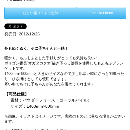
ほしい物リストに追加
Email to Friend
発売日:
2012/12/26
冬もぬくぬく、そに子ちゃんと一緒！
暖かく、もふもふとした手触りがとっても気持ち良い！
ポリゴン番長“オガタガクオ”描き下ろし絵柄を使用したもふもふブラン
ケットです。
1400mm×800mmと大きめサイズなので少し肌寒い時にさっと羽織った
り、ひざ掛けとしても使用できます。
寒い冬でもそに子ちゃんがあなたを暖めてくれます♪
【商品仕様】
素材：パウダーフリース（コーラルパイル）
サイズ：1400mm×800mm
※画像、イラストはイメージです。実際のものとは異なる場合がござい
ます。