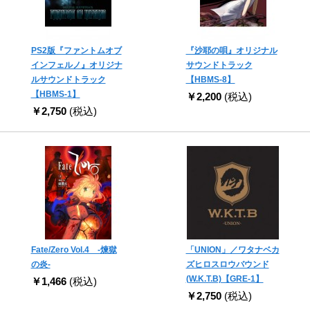
PS2版『ファントムオブ
『沙耶の唄』オリジナル
インフェルノ』オリジナ
サウンドトラック
ルサウンドトラック
【HBMS-8】
【HBMS-1】
￥2,200
(税込)
￥2,750
(税込)
Fate/Zero Vol.4 -煉獄
「UNION」／ワタナベカ
の炎-
ズヒロスロウバウンド
(W.K.T.B)【GRE-1】
￥1,466
(税込)
￥2,750
(税込)