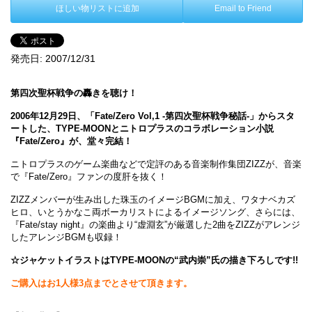
ほしい物リストに追加
Email to Friend
発売日:
2007/12/31
第四次聖杯戦争の轟きを聴け！
2006年12月29日、「Fate/Zero Vol,1 -第四次聖杯戦争秘話-」からスタ
ートした、TYPE-MOONとニトロプラスのコラボレーション小説
『Fate/Zero』が、堂々完結！
ニトロプラスのゲーム楽曲などで定評のある音楽制作集団ZIZZが、音楽
で『Fate/Zero』ファンの度肝を抜く！
ZIZZメンバーが生み出した珠玉のイメージBGMに加え、ワタナベカズ
ヒロ、いとうかなこ両ボーカリストによるイメージソング、さらには、
『Fate/stay night』の楽曲より“虚淵玄”が厳選した2曲をZIZZがアレンジ
したアレンジBGMも収録！
☆ジャケットイラストはTYPE-MOONの“武内崇”氏の描き下ろしです!!
ご購入はお1人様3点までとさせて頂きます。