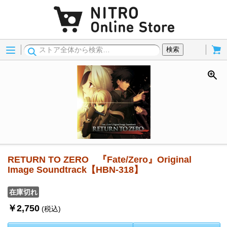
Menu
Cart
検索
RETURN TO ZERO 『Fate/Zero』Original
Image Soundtrack【HBN-318】
在庫切れ
￥2,750
(税込)