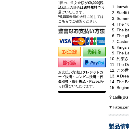
1回のご注文金額が
¥9,000(税
Introd
込)
以上の場合は
送料無料
でお
届けいたします。
Starl
¥9,000未満の送料に関しては
Summ
こちら
でご確認ください。
The "
The bat
The g
Caster'
Kings 
The L
約束され
The Do
この世全
お支払い方法は
クレジットカ
A Dre
ード決済・コンビニ決済・代
金引換・銀行振込・Paypal
か
The Be
らお選びいただけます。
Begi
全15曲(B
▼Fate/
製品情