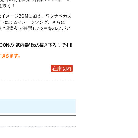
肝を抜く！
のイメージBGMに加え、ワタナベカズ
ストによるイメージソング、さらに
楽曲より“虚淵玄”が厳選した2曲をZIZZがア
！
OONの“武内崇”氏の描き下ろしです!!
て頂きます。
在庫切れ