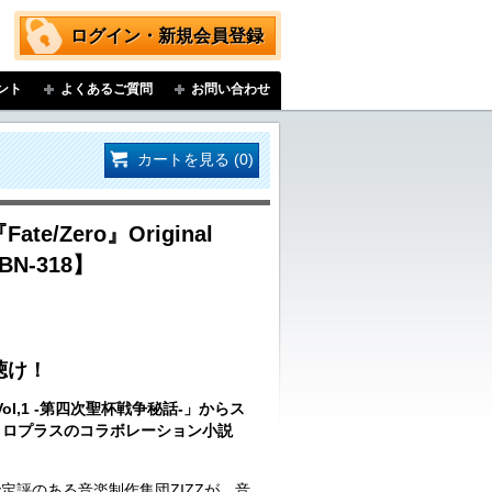
ログイン・新規会員登録
ント
よくあるご質問
お問い合わせ
カートを見る (0)
ate/Zero』Original
HBN-318】
聴け！
o Vol,1 -第四次聖杯戦争秘話-」からス
ニトロプラスのコラボレーション小説
定評のある音楽制作集団ZIZZが、音