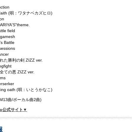
uction
it faith (唄：ワタナベカズヒロ)
on
KARIYA'S"theme.
tle field
ilgamesh
s Battle
sessions
ancer
た勝利の剣 ZIZZ ver.
gfight
ての悪 ZIZZ ver.
ams
rserker
nning oath (唄：いとうかなこ)
GM13曲/ボーカル曲2曲)
Zero公式サイト▼
報