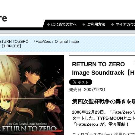
はじめての方へ
ご利用方法
マイアカウ
ETURN TO ZERO 『Fate/Zero』Original Image
ck【HBN-318】
RETURN TO ZERO 『F
Image Soundtrack【
発売日:
2007/12/31
第四次聖杯戦争の轟きを
2006年12月29日、「Fate/Zer
タートした、TYPE-MOONと
『Fate/Zero』が、堂々完結！
ニトロプラスのゲーム楽曲などで