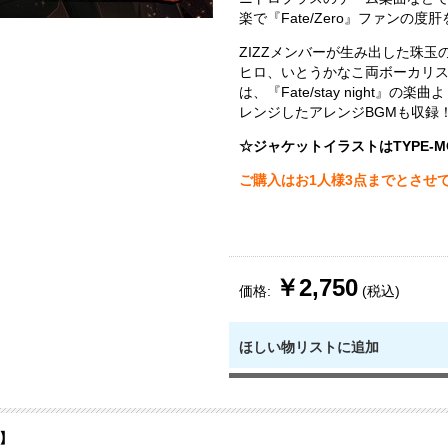
楽で『Fate/Zero』ファンの度
ZIZZメンバーが生み出した珠玉
ヒロ、いとうかなこ両ボーカリ
は、『Fate/stay night』の
レンジしたアレンジBGMも収録
☆ジャケットイラストはTYPE-M
ご購入はお1人様3点までとさせ
￥2,750
価格:
(税込)
ほしい物リストに追加
】