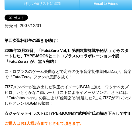
ほしい物リストに追加
Email to Friend
発売日:
2007/12/31
第四次聖杯戦争の轟きを聴け！
2006年12月29日、「Fate/Zero Vol,1 -第四次聖杯戦争秘話-」からスタ
ートした、TYPE-MOONとニトロプラスのコラボレーション小説
『Fate/Zero』が、堂々完結！
ニトロプラスのゲーム楽曲などで定評のある音楽制作集団ZIZZが、音楽
で『Fate/Zero』ファンの度肝を抜く！
ZIZZメンバーが生み出した珠玉のイメージBGMに加え、ワタナベカズ
ヒロ、いとうかなこ両ボーカリストによるイメージソング、さらには、
『Fate/stay night』の楽曲より“虚淵玄”が厳選した2曲をZIZZがアレンジ
したアレンジBGMも収録！
☆ジャケットイラストはTYPE-MOONの“武内崇”氏の描き下ろしです!!
ご購入はお1人様3点までとさせて頂きます。