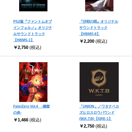
PS2版『ファントムオブ
『沙耶の唄』オリジナル
インフェルノ』オリジナ
サウンドトラック
ルサウンドトラック
【HBMS-8】
【HBMS-1】
￥2,200
(税込)
￥2,750
(税込)
Fate/Zero Vol.4 -煉獄
「UNION」／ワタナベカ
の炎-
ズヒロスロウバウンド
(W.K.T.B)【GRE-1】
￥1,466
(税込)
￥2,750
(税込)