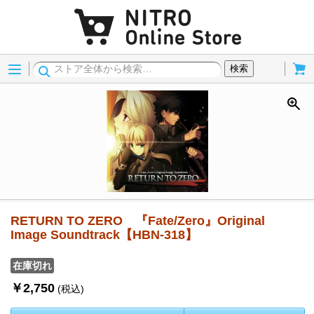
Menu
Cart
検索
RETURN TO ZERO 『Fate/Zero』Original
Image Soundtrack【HBN-318】
在庫切れ
￥2,750
(税込)