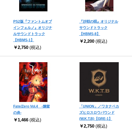
PS2版『ファントムオブ
『沙耶の唄』オリジナル
インフェルノ』オリジナ
サウンドトラック
ルサウンドトラック
【HBMS-8】
【HBMS-1】
￥2,200
(税込)
￥2,750
(税込)
Fate/Zero Vol.4 -煉獄
「UNION」／ワタナベカ
の炎-
ズヒロスロウバウンド
(W.K.T.B)【GRE-1】
￥1,466
(税込)
￥2,750
(税込)