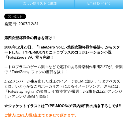
ほしい物リストに追加
Email to Friend
発売日:
2007/12/31
第四次聖杯戦争の轟きを聴け！
2006年12月29日、「Fate/Zero Vol,1 -第四次聖杯戦争秘話-」からスタ
ートした、TYPE-MOONとニトロプラスのコラボレーション小説
『Fate/Zero』が、堂々完結！
ニトロプラスのゲーム楽曲などで定評のある音楽制作集団ZIZZが、音楽
で『Fate/Zero』ファンの度肝を抜く！
ZIZZメンバーが生み出した珠玉のイメージBGMに加え、ワタナベカズ
ヒロ、いとうかなこ両ボーカリストによるイメージソング、さらには、
『Fate/stay night』の楽曲より“虚淵玄”が厳選した2曲をZIZZがアレンジ
したアレンジBGMも収録！
☆ジャケットイラストはTYPE-MOONの“武内崇”氏の描き下ろしです!!
ご購入はお1人様3点までとさせて頂きます。