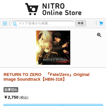
Menu
Cart
検索
RETURN TO ZERO 『Fate/Zero』Original
Image Soundtrack【HBN-318】
在庫切れ
￥2,750
(税込)