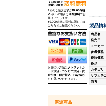
1回のご注文金額が
¥9,000(税
込)
以上の場合は
送料無料
でお
届けいたします。
¥9,000未満の送料に関しては
製品情
こちら
でご確認ください。
商品名
発売日
メーカー
参考価格
税抜価格
作品
お支払い方法は
クレジットカ
カテゴリ
ード決済・コンビニ決済・代
金引換・銀行振込・Paypal
か
サブカテ
らお選びいただけます。
備考
関連商品