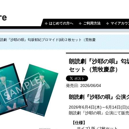
はじめての方へ
ご利用方法
マイアカウ
読劇『沙耶の唄』匂坂郁紀ブロマイド(緑)２枚セット（荒牧慶
朗読劇『沙耶の唄』匂坂
セット（荒牧慶彦）
発売日:
2026/06/04
朗読劇『沙耶の唄』公演
2026年6月4日(木)～6月14
朗読劇『沙耶の唄』公演にて販
【仕様】
サイズL版／2枚セット