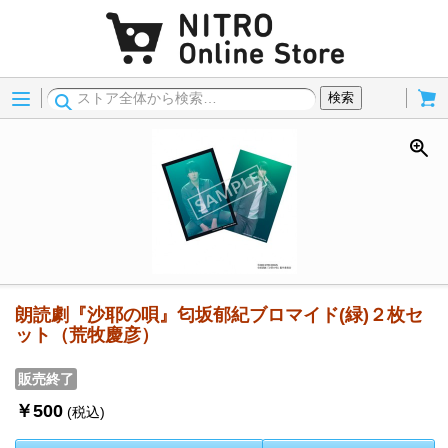
Menu
Cart
検索
朗読劇『沙耶の唄』匂坂郁紀ブロマイド(緑)２枚セ
ット（荒牧慶彦）
販売終了
￥500
(税込)