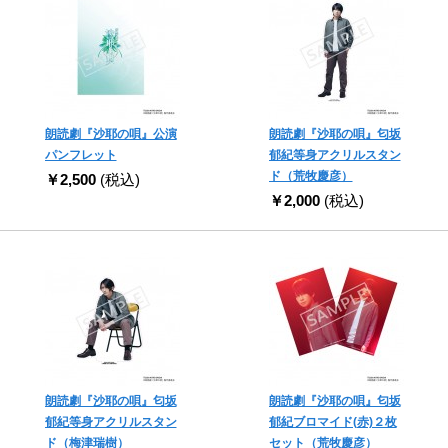
朗読劇『沙耶の唄』公演
朗読劇『沙耶の唄』匂坂
パンフレット
郁紀等身アクリルスタン
ド（荒牧慶彦）
￥2,500
(税込)
￥2,000
(税込)
朗読劇『沙耶の唄』匂坂
朗読劇『沙耶の唄』匂坂
郁紀等身アクリルスタン
郁紀ブロマイド(赤)２枚
ド（梅津瑞樹）
セット（荒牧慶彦）