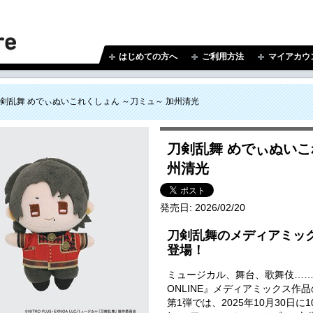
はじめての方へ
ご利用方法
マイアカウ
剣乱舞 めでぃぬいこれくしょん ～刀ミュ～ 加州清光
刀剣乱舞 めでぃぬいこ
州清光
発売日:
2026/02/20
刀剣乱舞のメディアミッ
登場！
ミュージカル、舞台、歌舞伎…
ONLINE』メディアミックス作
第1弾では、2025年10月30日