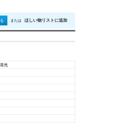
ほしい物リストに追加
る
または
州清光