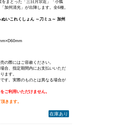
.衣裳をまとった「三日月宗近」「小狐
「加州清光」が出陣します。全6種。
ぃぬいこれくしょん ～刀ミュ～ 加州
mm×D60mm
完売の際にはご容赦ください。
の場合、指定期間内にお支払いいただ
なります。
ジです。実際のものとは異なる場合が
済をご利用いただけません。
て頂きます。
在庫あり