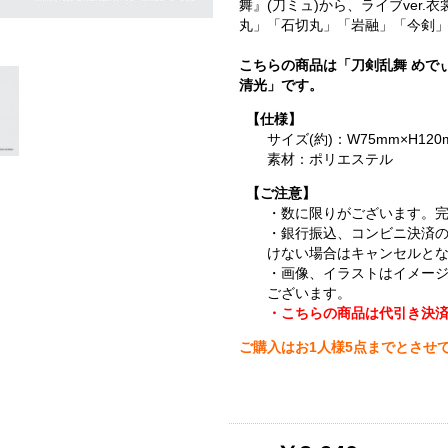
舞』(刀ミュ)から、ライブver
丸」「石切丸」「岩融」「今剣」
こちらの商品は「刀剣乱舞 めで
清光」です。
【仕様】
サイズ(約)：W75mm×H120
素材：ポリエステル
【ご注意】
・数に限りがございます。
・銀行振込、コンビニ決済
けない場合はキャンセルと
・画像、イラストはイメー
ございます。
・こちらの商品は代引き決
ご購入はお1人様5点までとさせ