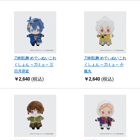
刀剣乱舞 めでぃぬいこれ
刀剣乱舞 めでぃぬいこれ
くしょん ～刀ミュ～ 三
くしょん ～刀ミュ～ 小
日月宗近
狐丸
￥2,640
(税込)
￥2,640
(税込)