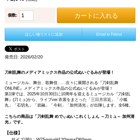
カートに入れる
個数:
ほしい物リストに追加
Email to Friend
発売日:
2026/02/20
刀剣乱舞のメディアミックス作品の公式ぬいぐるみが登場！
ミュージカル、舞台、歌舞伎……次々に展開される『刀剣乱舞
ONLINE』メディアミックス作品の公式ぬいぐるみが登場！
第1弾では、2025年10月30日に10周年を迎えるミュージカル『刀剣乱
舞』(刀ミュ)から、ライブver.衣裳をまとった「三日月宗近」「小狐
丸」「石切丸」「岩融」「今剣」「加州清光」が出陣します。全6種。
こちらの商品は「刀剣乱舞 めでぃぬいこれくしょん ～刀ミュ～ 加州清
光」です。
【仕様】
サイズ(約)：W75mm×H120mm×D60mm