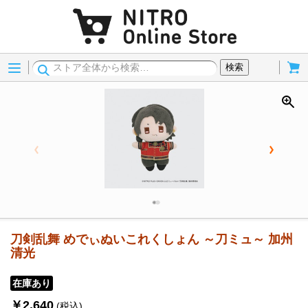
Menu
Cart
検索
刀剣乱舞 めでぃぬいこれくしょん ～刀ミュ～ 加州
清光
在庫あり
￥2,640
(税込)